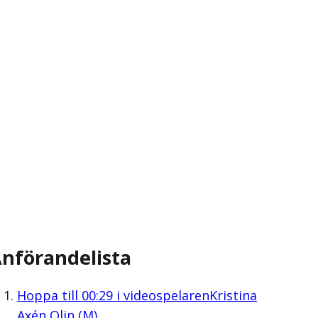
nförandelista
Hoppa till
00:29
i videospelaren
Kristina
Axén Olin (M)