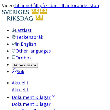
Video
Till innehåll på sidan
Till anförandelistan
Lättläst
Teckenspråk
In English
Other languages
Ordbok
Aktivera lyssna
Sök
Aktuellt
Aktuellt
Dokument & lagar
Dokument & lagar