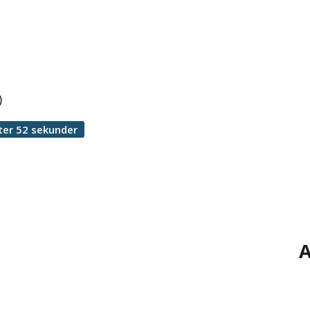
)
ter 52 sekunder
A