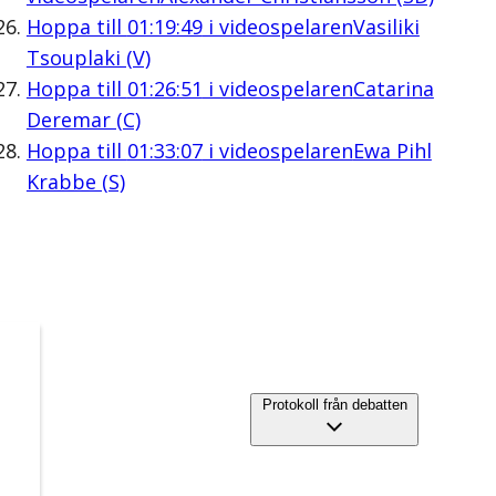
Hoppa till
01:19:49
i videospelaren
Vasiliki
Tsouplaki (V)
Hoppa till
01:26:51
i videospelaren
Catarina
Deremar (C)
Hoppa till
01:33:07
i videospelaren
Ewa Pihl
Krabbe (S)
Protokoll från debatten