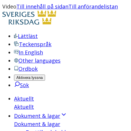
Video
Till innehåll på sidan
Till anförandelistan
Lättläst
Teckenspråk
In English
Other languages
Ordbok
Aktivera lyssna
Sök
Aktuellt
Aktuellt
Dokument & lagar
Dokument & lagar