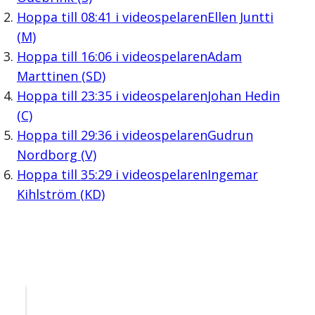
Hoppa till
08:41
i videospelaren
Ellen Juntti
(M)
Hoppa till
16:06
i videospelaren
Adam
Marttinen (SD)
Hoppa till
23:35
i videospelaren
Johan Hedin
(C)
Hoppa till
29:36
i videospelaren
Gudrun
Nordborg (V)
Hoppa till
35:29
i videospelaren
Ingemar
Kihlström (KD)