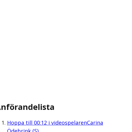
nförandelista
Hoppa till
00:12
i videospelaren
Carina
Ödebrink (S)