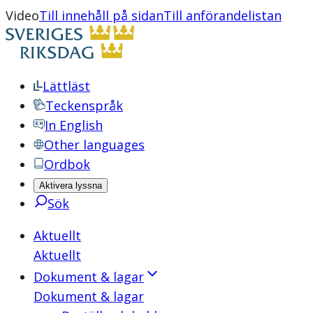
Video
Till innehåll på sidan
Till anförandelistan
Lättläst
Teckenspråk
In English
Other languages
Ordbok
Aktivera lyssna
Sök
Aktuellt
Aktuellt
Dokument & lagar
Dokument & lagar