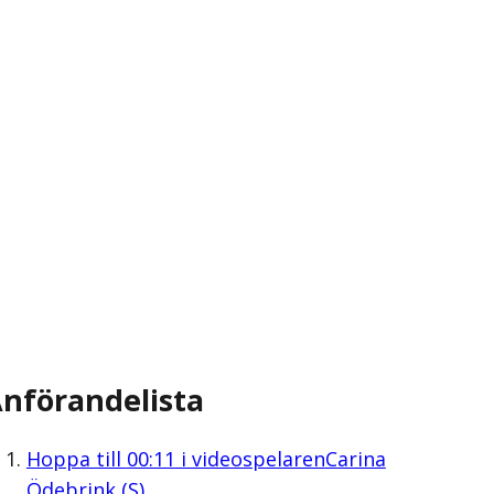
nförandelista
Hoppa till
00:11
i videospelaren
Carina
Ödebrink (S)