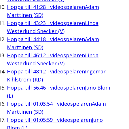
Hoppa till
41:28
i videospelaren
Adam
Marttinen (SD)
Hoppa till
43:23
i videospelaren
Linda
Westerlund Snecker (V)
Hoppa till
44:18
i videospelaren
Adam
Marttinen (SD)
Hoppa till
46:12
i videospelaren
Linda
Westerlund Snecker (V)
Hoppa till
48:12
i videospelaren
Ingemar
Kihlström (KD)
Hoppa till
56:46
i videospelaren
Juno Blom
(L)
Hoppa till
01:03:54
i videospelaren
Adam
Marttinen (SD)
Hoppa till
01:05:59
i videospelaren
Juno
Blom (L)