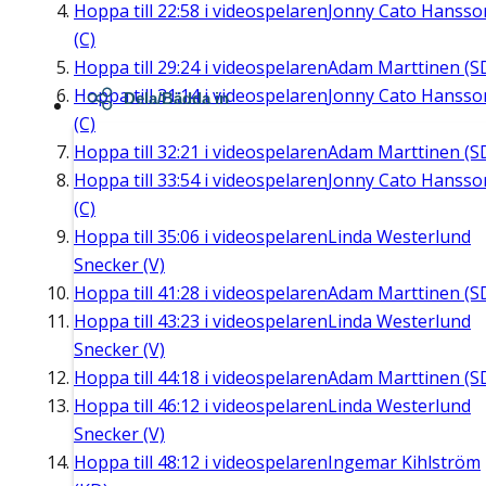
Hoppa till
22:58
i videospelaren
Jonny Cato Hansso
(C)
Hoppa till
29:24
i videospelaren
Adam Marttinen (S
Hoppa till
31:14
i videospelaren
Jonny Cato Hansso
Dela/Bädda in
(C)
Hoppa till
32:21
i videospelaren
Adam Marttinen (S
Hoppa till
33:54
i videospelaren
Jonny Cato Hansso
(C)
Hoppa till
35:06
i videospelaren
Linda Westerlund
Snecker (V)
Hoppa till
41:28
i videospelaren
Adam Marttinen (S
Hoppa till
43:23
i videospelaren
Linda Westerlund
Snecker (V)
Hoppa till
44:18
i videospelaren
Adam Marttinen (S
Hoppa till
46:12
i videospelaren
Linda Westerlund
Snecker (V)
Hoppa till
48:12
i videospelaren
Ingemar Kihlström