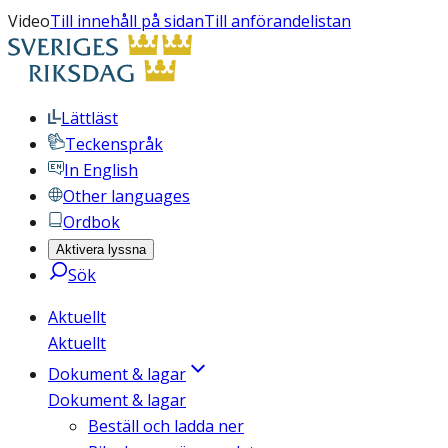
Video
Till innehåll på sidan
Till anförandelistan
Lättläst
Teckenspråk
In English
Other languages
Ordbok
Aktivera lyssna
Sök
Aktuellt
Aktuellt
Dokument & lagar
Dokument & lagar
Beställ och ladda ner