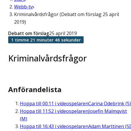
Webb-tv
Kriminalvårdsfrågor (Debatt om förslag 25 april
2019)
Debatt om förslag
25 april 2019
1 timme 21 minuter 46 sekunder
Kriminalvårdsfrågor
Anförandelista
Hoppa till
00:11
i videospelaren
Carina Ödebrink (S)
Hoppa till
11:52
i videospelaren
Josefin Malmqvist
(M)
Hoppa till
16:43
i videospelaren
Adam Marttinen (S