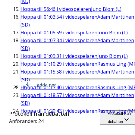
(KD)
Hoppa till
56:46
i videospelaren
Juno Blom (L)
Hoppa till
01:03:54
i videospelaren
Adam Marttinen
(SD)
Hoppa till
01:05:59
i videospelaren
Juno Blom (L)
Hoppa till
01:07:34
i videospelaren
Adam Marttinen
(SD)
Hoppa till
01:09:31
i videospelaren
Juno Blom (L)
Hoppa till
01:10:29
i videospelaren
Rasmus Ling (M
Hoppa till
01:15:58
i videospelaren
Adam Marttinen
(SD)
Ladda ner
Hoppa till
01:17:40
i videospelaren
Rasmus Ling (M
Hoppa till
01:18:57
i videospelaren
Adam Marttinen
(SD)
Hoppa till
01:20:43
i videospelaren
Rasmus Ling (M
Protokoll från debatten
Protokoll från
Anföranden: 24
debatten