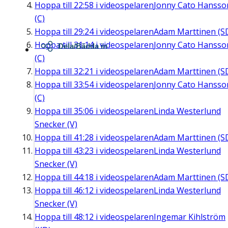
Hoppa till
22:58
i videospelaren
Jonny Cato Hansso
(C)
Hoppa till
29:24
i videospelaren
Adam Marttinen (S
Hoppa till
31:14
i videospelaren
Jonny Cato Hansso
Dela/Bädda in
(C)
Hoppa till
32:21
i videospelaren
Adam Marttinen (S
Hoppa till
33:54
i videospelaren
Jonny Cato Hansso
(C)
Hoppa till
35:06
i videospelaren
Linda Westerlund
Snecker (V)
Hoppa till
41:28
i videospelaren
Adam Marttinen (S
Hoppa till
43:23
i videospelaren
Linda Westerlund
Snecker (V)
Hoppa till
44:18
i videospelaren
Adam Marttinen (S
Hoppa till
46:12
i videospelaren
Linda Westerlund
Snecker (V)
Hoppa till
48:12
i videospelaren
Ingemar Kihlström