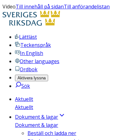
Video
Till innehåll på sidan
Till anförandelistan
Lättläst
Teckenspråk
In English
Other languages
Ordbok
Aktivera lyssna
Sök
Aktuellt
Aktuellt
Dokument & lagar
Dokument & lagar
Beställ och ladda ner