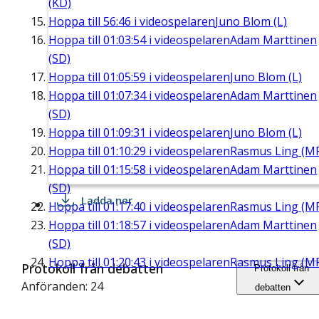
(KD)
Hoppa till
56:46
i videospelaren
Juno Blom (L)
Hoppa till
01:03:54
i videospelaren
Adam Marttinen
(SD)
Hoppa till
01:05:59
i videospelaren
Juno Blom (L)
Hoppa till
01:07:34
i videospelaren
Adam Marttinen
(SD)
Hoppa till
01:09:31
i videospelaren
Juno Blom (L)
Hoppa till
01:10:29
i videospelaren
Rasmus Ling (M
Hoppa till
01:15:58
i videospelaren
Adam Marttinen
(SD)
Ladda ner
Hoppa till
01:17:40
i videospelaren
Rasmus Ling (M
Hoppa till
01:18:57
i videospelaren
Adam Marttinen
(SD)
Hoppa till
01:20:43
i videospelaren
Rasmus Ling (M
Protokoll från debatten
Protokoll från
Anföranden: 24
debatten