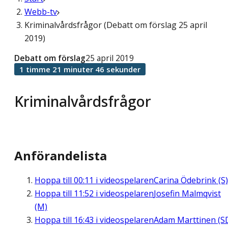
Webb-tv
Kriminalvårdsfrågor (Debatt om förslag 25 april
2019)
Debatt om förslag
25 april 2019
1 timme 21 minuter 46 sekunder
Kriminalvårdsfrågor
Anförandelista
Hoppa till
00:11
i videospelaren
Carina Ödebrink (S)
Hoppa till
11:52
i videospelaren
Josefin Malmqvist
(M)
Hoppa till
16:43
i videospelaren
Adam Marttinen (S