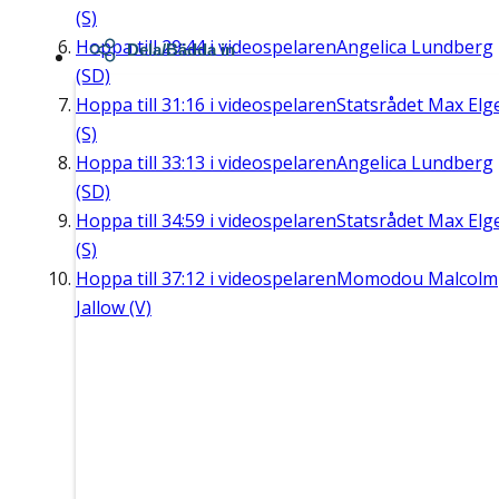
(S)
Hoppa till
29:44
i videospelaren
Angelica Lundberg
Dela/Bädda in
(SD)
Hoppa till
31:16
i videospelaren
Statsrådet Max Elg
(S)
Hoppa till
33:13
i videospelaren
Angelica Lundberg
(SD)
Hoppa till
34:59
i videospelaren
Statsrådet Max Elg
(S)
Hoppa till
37:12
i videospelaren
Momodou Malcolm
Jallow (V)