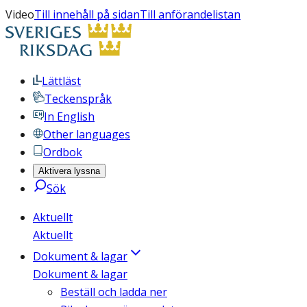
Video
Till innehåll på sidan
Till anförandelistan
Lättläst
Teckenspråk
In English
Other languages
Ordbok
Aktivera lyssna
Sök
Aktuellt
Aktuellt
Dokument & lagar
Dokument & lagar
Beställ och ladda ner