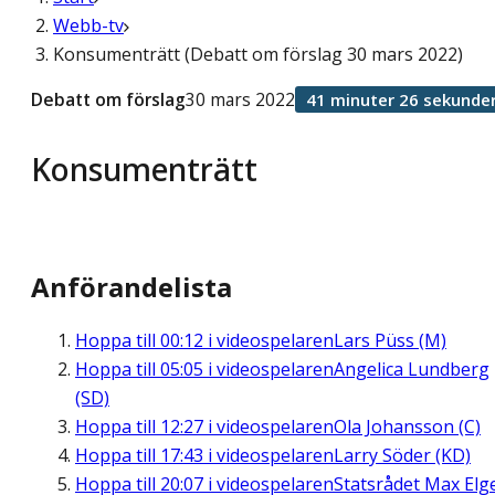
Webb-tv
Konsumenträtt (Debatt om förslag 30 mars 2022)
Debatt om förslag
30 mars 2022
41 minuter 26 sekunde
Konsumenträtt
Anförandelista
Hoppa till
00:12
i videospelaren
Lars Püss (M)
Hoppa till
05:05
i videospelaren
Angelica Lundberg
(SD)
Hoppa till
12:27
i videospelaren
Ola Johansson (C)
Hoppa till
17:43
i videospelaren
Larry Söder (KD)
Hoppa till
20:07
i videospelaren
Statsrådet Max Elg