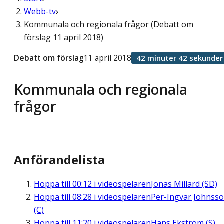
Webb-tv
Kommunala och regionala frågor (Debatt om
förslag 11 april 2018)
Debatt om förslag
11 april 2018
42 minuter 42 sekunder
Kommunala och regionala
frågor
Anförandelista
Hoppa till
00:12
i videospelaren
Jonas Millard (SD)
Hoppa till
08:28
i videospelaren
Per-Ingvar Johnss
(C)
Hoppa till
11:20
i videospelaren
Hans Ekström (S)