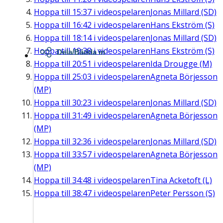
Hoppa till
15:37
i videospelaren
Jonas Millard (SD)
Hoppa till
16:42
i videospelaren
Hans Ekström (S)
Hoppa till
18:14
i videospelaren
Jonas Millard (SD)
Hoppa till
19:38
i videospelaren
Hans Ekström (S)
Dela/Bädda in
Hoppa till
20:51
i videospelaren
Ida Drougge (M)
Hoppa till
25:03
i videospelaren
Agneta Börjesson
(MP)
Hoppa till
30:23
i videospelaren
Jonas Millard (SD)
Hoppa till
31:49
i videospelaren
Agneta Börjesson
(MP)
Hoppa till
32:36
i videospelaren
Jonas Millard (SD)
Hoppa till
33:57
i videospelaren
Agneta Börjesson
(MP)
Hoppa till
34:48
i videospelaren
Tina Acketoft (L)
Hoppa till
38:47
i videospelaren
Peter Persson (S)