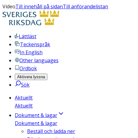
Video
Till innehåll på sidan
Till anförandelistan
Lättläst
Teckenspråk
In English
Other languages
Ordbok
Aktivera lyssna
Sök
Aktuellt
Aktuellt
Dokument & lagar
Dokument & lagar
Beställ och ladda ner