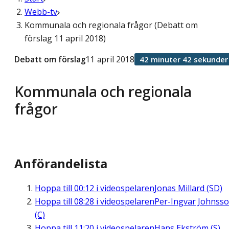
Webb-tv
Kommunala och regionala frågor (Debatt om
förslag 11 april 2018)
Debatt om förslag
11 april 2018
42 minuter 42 sekunder
Kommunala och regionala
frågor
Anförandelista
Hoppa till
00:12
i videospelaren
Jonas Millard (SD)
Hoppa till
08:28
i videospelaren
Per-Ingvar Johnss
(C)
Hoppa till
11:20
i videospelaren
Hans Ekström (S)