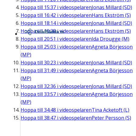
Hoppa till
15:37
i videospelaren
Jonas Millard (SD)
Hoppa till
16:42
i videospelaren
Hans Ekström (S)
Hoppa till
18:14
i videospelaren
Jonas Millard (SD)
Hoppa till
19:38
i videospelaren
Hans Ekström (S)
Dela/Bädda in
Hoppa till
20:51
i videospelaren
Ida Drougge (M)
Hoppa till
25:03
i videospelaren
Agneta Börjesson
(MP)
Hoppa till
30:23
i videospelaren
Jonas Millard (SD)
Hoppa till
31:49
i videospelaren
Agneta Börjesson
(MP)
Hoppa till
32:36
i videospelaren
Jonas Millard (SD)
Hoppa till
33:57
i videospelaren
Agneta Börjesson
(MP)
Hoppa till
34:48
i videospelaren
Tina Acketoft (L)
Hoppa till
38:47
i videospelaren
Peter Persson (S)