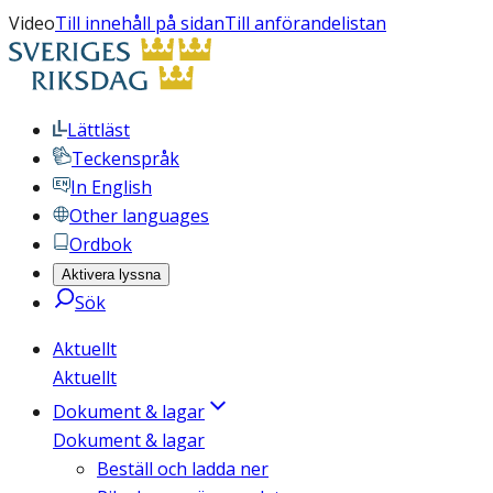
Video
Till innehåll på sidan
Till anförandelistan
Lättläst
Teckenspråk
In English
Other languages
Ordbok
Aktivera lyssna
Sök
Aktuellt
Aktuellt
Dokument & lagar
Dokument & lagar
Beställ och ladda ner