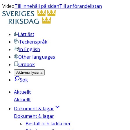
Video
Till innehåll på sidan
Till anförandelistan
Lättläst
Teckenspråk
In English
Other languages
Ordbok
Aktivera lyssna
Sök
Aktuellt
Aktuellt
Dokument & lagar
Dokument & lagar
Beställ och ladda ner