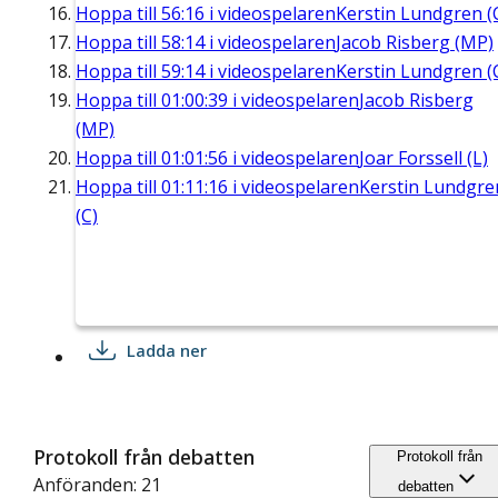
Hoppa till
56:16
i videospelaren
Kerstin Lundgren (
Hoppa till
58:14
i videospelaren
Jacob Risberg (MP)
Hoppa till
59:14
i videospelaren
Kerstin Lundgren (
Hoppa till
01:00:39
i videospelaren
Jacob Risberg
(MP)
Hoppa till
01:01:56
i videospelaren
Joar Forssell (L)
Hoppa till
01:11:16
i videospelaren
Kerstin Lundgre
(C)
Ladda ner
Protokoll från debatten
Protokoll från
Anföranden: 21
debatten