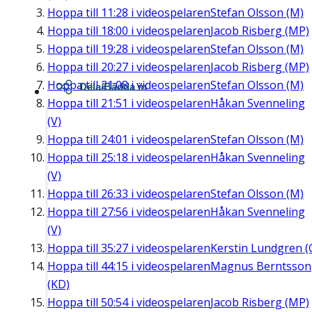
Hoppa till
11:28
i videospelaren
Stefan Olsson (M)
Hoppa till
18:00
i videospelaren
Jacob Risberg (MP)
Hoppa till
19:28
i videospelaren
Stefan Olsson (M)
Hoppa till
20:27
i videospelaren
Jacob Risberg (MP)
Hoppa till
21:08
i videospelaren
Stefan Olsson (M)
Dela/Bädda in
Hoppa till
21:51
i videospelaren
Håkan Svenneling
(V)
Hoppa till
24:01
i videospelaren
Stefan Olsson (M)
Hoppa till
25:18
i videospelaren
Håkan Svenneling
(V)
Hoppa till
26:33
i videospelaren
Stefan Olsson (M)
Hoppa till
27:56
i videospelaren
Håkan Svenneling
(V)
Hoppa till
35:27
i videospelaren
Kerstin Lundgren (
Hoppa till
44:15
i videospelaren
Magnus Berntsson
(KD)
Hoppa till
50:54
i videospelaren
Jacob Risberg (MP)