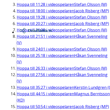
Hoppa till
11:28
i videospelaren
Stefan Olsson (M)
Hoppa till
18:00
i videospelaren
Jacob Risberg (MP)
Hoppa till
19:28
i videospelaren
Stefan Olsson (M)
Hoppa till
20:27
i videospelaren
Jacob Risberg (MP)
Hoppa till
21:08
i videospelaren
Stefan Olsson (M)
Dela/Bädda in
Hoppa till
21:51
i videospelaren
Håkan Svenneling
(V)
Hoppa till
24:01
i videospelaren
Stefan Olsson (M)
Hoppa till
25:18
i videospelaren
Håkan Svenneling
(V)
Hoppa till
26:33
i videospelaren
Stefan Olsson (M)
Hoppa till
27:56
i videospelaren
Håkan Svenneling
(V)
Hoppa till
35:27
i videospelaren
Kerstin Lundgren (
Hoppa till
44:15
i videospelaren
Magnus Berntsson
(KD)
Hoppa till
50:54
i videospelaren
Jacob Risberg (MP)