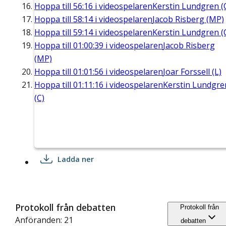
Hoppa till
56:16
i videospelaren
Kerstin Lundgren (
Hoppa till
58:14
i videospelaren
Jacob Risberg (MP)
Hoppa till
59:14
i videospelaren
Kerstin Lundgren (
Hoppa till
01:00:39
i videospelaren
Jacob Risberg
(MP)
Hoppa till
01:01:56
i videospelaren
Joar Forssell (L)
Hoppa till
01:11:16
i videospelaren
Kerstin Lundgre
(C)
Ladda ner
Protokoll från debatten
Protokoll från
Anföranden: 21
debatten