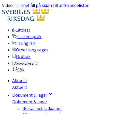
Video
Till innehåll på sidan
Till anförandelistan
Lättläst
Teckenspråk
In English
Other languages
Ordbok
Aktivera lyssna
Sök
Aktuellt
Aktuellt
Dokument & lagar
Dokument & lagar
Beställ och ladda ner