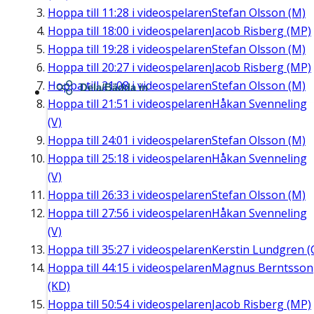
Hoppa till
11:28
i videospelaren
Stefan Olsson (M)
Hoppa till
18:00
i videospelaren
Jacob Risberg (MP)
Hoppa till
19:28
i videospelaren
Stefan Olsson (M)
Hoppa till
20:27
i videospelaren
Jacob Risberg (MP)
Hoppa till
21:08
i videospelaren
Stefan Olsson (M)
Dela/Bädda in
Hoppa till
21:51
i videospelaren
Håkan Svenneling
(V)
Hoppa till
24:01
i videospelaren
Stefan Olsson (M)
Hoppa till
25:18
i videospelaren
Håkan Svenneling
(V)
Hoppa till
26:33
i videospelaren
Stefan Olsson (M)
Hoppa till
27:56
i videospelaren
Håkan Svenneling
(V)
Hoppa till
35:27
i videospelaren
Kerstin Lundgren (
Hoppa till
44:15
i videospelaren
Magnus Berntsson
(KD)
Hoppa till
50:54
i videospelaren
Jacob Risberg (MP)