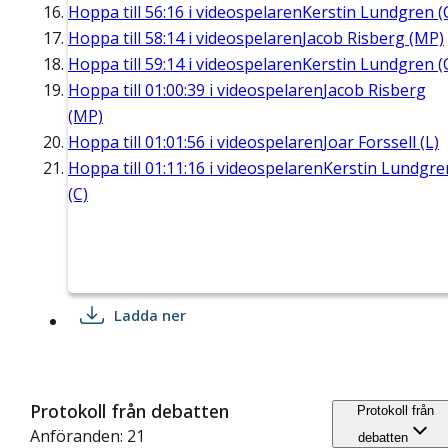
Hoppa till
56:16
i videospelaren
Kerstin Lundgren (
Hoppa till
58:14
i videospelaren
Jacob Risberg (MP)
Hoppa till
59:14
i videospelaren
Kerstin Lundgren (
Hoppa till
01:00:39
i videospelaren
Jacob Risberg
(MP)
Hoppa till
01:01:56
i videospelaren
Joar Forssell (L)
Hoppa till
01:11:16
i videospelaren
Kerstin Lundgre
(C)
Ladda ner
Protokoll från debatten
Protokoll från
Anföranden: 21
debatten