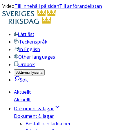
Video
Till innehåll på sidan
Till anförandelistan
Lättläst
Teckenspråk
In English
Other languages
Ordbok
Aktivera lyssna
Sök
Aktuellt
Aktuellt
Dokument & lagar
Dokument & lagar
Beställ och ladda ner