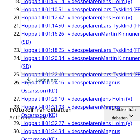
Hoppa till
01:09:14
i videospelaren
Jens Holm (V)
Hoppa till
01:10:51
i videospelaren
Lars Tysklind (FP
Hoppa till
01:12:47
i videospelaren
Jens Holm (V)
Hoppa till
01:14:50
i videospelaren
Lars Tysklind (FP
Hoppa till
01:16:26
i videospelaren
Martin Kinnune
(SD)
Hoppa till
01:18:25
i videospelaren
Lars Tysklind (FP
Hoppa till
01:20:34
i videospelaren
Martin Kinnune
(SD)
Hoppa till
01:22:40
i videospelaren
Lars Tysklind (FP
Ladda ner
Hoppa till
01:24:16
i videospelaren
Magnus
Oscarsson (KD)
Hoppa till
01:29:10
i videospelaren
Jens Holm (V)
Hoppa till
01:31:03
i videospelaren
Magnus
Protokoll från debatten
Protokoll från
Oscarsson (KD)
Anföranden: 69
debatten
Hoppa till
01:32:27
i videospelaren
Jens Holm (V)
Hoppa till
01:34:34
i videospelaren
Magnus
Oscarsson (KD)