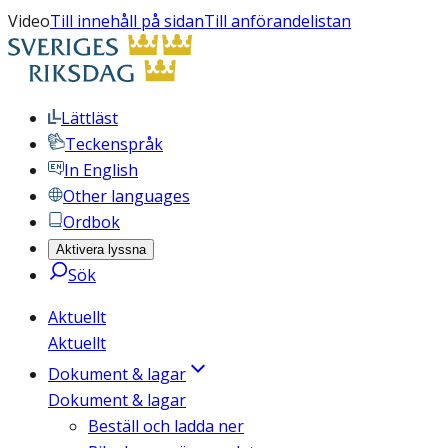
Video
Till innehåll på sidan
Till anförandelistan
Lättläst
Teckenspråk
In English
Other languages
Ordbok
Aktivera lyssna
Sök
Aktuellt
Aktuellt
Dokument & lagar
Dokument & lagar
Beställ och ladda ner