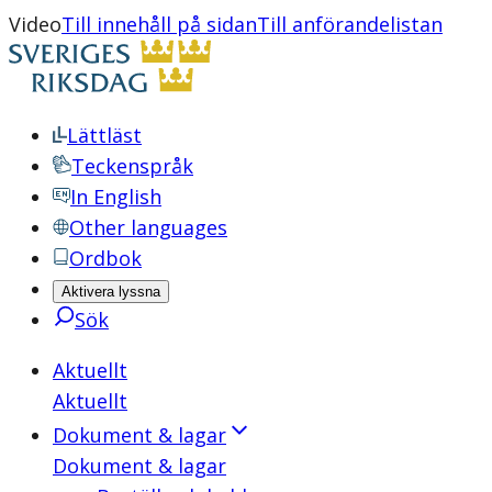
Video
Till innehåll på sidan
Till anförandelistan
Lättläst
Teckenspråk
In English
Other languages
Ordbok
Aktivera lyssna
Sök
Aktuellt
Aktuellt
Dokument & lagar
Dokument & lagar