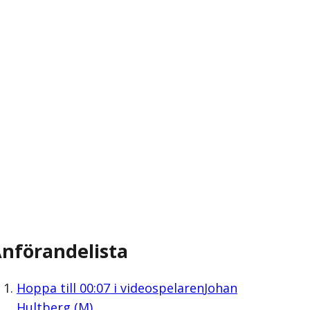
nförandelista
Hoppa till
00:07
i videospelaren
Johan
Hultberg (M)