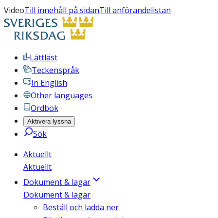
Video
Till innehåll på sidan
Till anförandelistan
Lättläst
Teckenspråk
In English
Other languages
Ordbok
Aktivera lyssna
Sök
Aktuellt
Aktuellt
Dokument & lagar
Dokument & lagar
Beställ och ladda ner