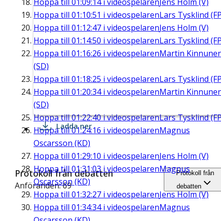
Hoppa till
01:09:14
i videospelaren
Jens Holm (V)
Hoppa till
01:10:51
i videospelaren
Lars Tysklind (FP
Hoppa till
01:12:47
i videospelaren
Jens Holm (V)
Hoppa till
01:14:50
i videospelaren
Lars Tysklind (FP
Hoppa till
01:16:26
i videospelaren
Martin Kinnune
(SD)
Hoppa till
01:18:25
i videospelaren
Lars Tysklind (FP
Hoppa till
01:20:34
i videospelaren
Martin Kinnune
(SD)
Hoppa till
01:22:40
i videospelaren
Lars Tysklind (FP
Ladda ner
Hoppa till
01:24:16
i videospelaren
Magnus
Oscarsson (KD)
Hoppa till
01:29:10
i videospelaren
Jens Holm (V)
Hoppa till
01:31:03
i videospelaren
Magnus
Protokoll från debatten
Protokoll från
Oscarsson (KD)
Anföranden: 69
debatten
Hoppa till
01:32:27
i videospelaren
Jens Holm (V)
Hoppa till
01:34:34
i videospelaren
Magnus
Oscarsson (KD)