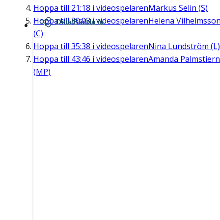
Hoppa till
21:18
i videospelaren
Markus Selin (S)
Hoppa till
30:03
i videospelaren
Helena Vilhelmsso
Dela/Bädda in
(C)
Hoppa till
35:38
i videospelaren
Nina Lundström (L)
Hoppa till
43:46
i videospelaren
Amanda Palmstier
(MP)