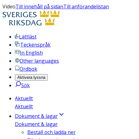
Video
Till innehåll på sidan
Till anförandelistan
Lättläst
Teckenspråk
In English
Other languages
Ordbok
Aktivera lyssna
Sök
Aktuellt
Aktuellt
Dokument & lagar
Dokument & lagar
Beställ och ladda ner