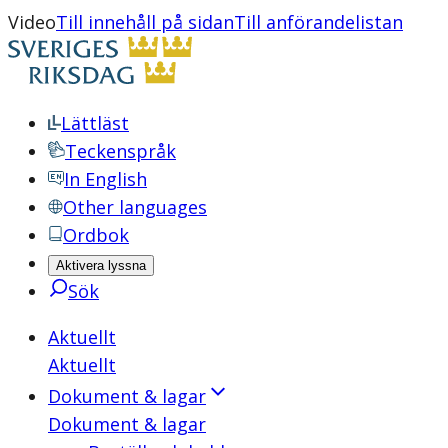
Video
Till innehåll på sidan
Till anförandelistan
Lättläst
Teckenspråk
In English
Other languages
Ordbok
Aktivera lyssna
Sök
Aktuellt
Aktuellt
Dokument & lagar
Dokument & lagar