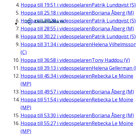
Hoppa till
19:51
i videospelaren
Patrik Lundqvist (S)
Hoppa till
25:18
i videospelaren
Boriana Åberg (M)
Hoppa till
27:28
i videospelaren
Patrik Lundqvist (S)
Dela/Bädda in
Hoppa till
28:55
i videospelaren
Boriana Åberg (M)
Hoppa till
30:22
i videospelaren
Patrik Lundqvist (S)
Hoppa till
31:34
i videospelaren
Helena Vilhelmsso
(C)
Hoppa till
36:58
i videospelaren
Tony Haddou (V)
Hoppa till
39:13
i videospelaren
Helena Gellerman (
Hoppa till
45:34
i videospelaren
Rebecka Le Moine
(MP)
Hoppa till
49:57
i videospelaren
Boriana Åberg (M)
Hoppa till
51:54
i videospelaren
Rebecka Le Moine
(MP)
Hoppa till
53:30
i videospelaren
Boriana Åberg (M)
Hoppa till
55:27
i videospelaren
Rebecka Le Moine
(MP)