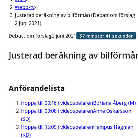
Webb-tv
Justerad beräkning av bilförmån (Debatt om förslag
2 juni 2021)
Debatt om förslag
2 juni 2021
57 minuter 41 sekunder
Justerad beräkning av bilförmå
Anförandelista
Hoppa till
00:16
i videospelaren
Boriana Åberg (M)
Hoppa till
09:08
i videospelaren
Anne Oskarsson
(SD)
Hoppa till
15:09
i videospelaren
Hampus Hagman
(KD)