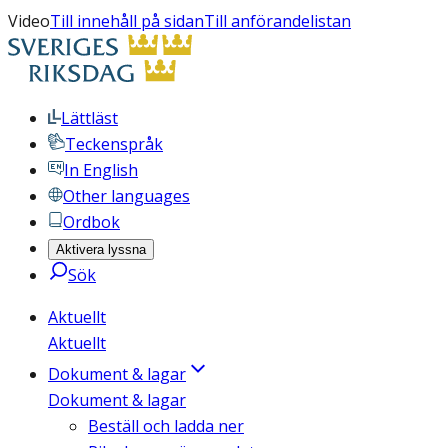
Video
Till innehåll på sidan
Till anförandelistan
Lättläst
Teckenspråk
In English
Other languages
Ordbok
Aktivera lyssna
Sök
Aktuellt
Aktuellt
Dokument & lagar
Dokument & lagar
Beställ och ladda ner