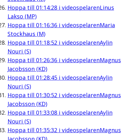
Hoppa till
01:14:28
i videospelaren
Linus
Lakso (MP)
Hoppa till
01:16:36
i videospelaren
Maria
Stockhaus (M)
Hoppa till
01:18:52
i videospelaren
Aylin
Nouri (S)
Hoppa till
01:26:36
i videospelaren
Magnus
Jacobsson (KD)
Hoppa till
01:28:45
i videospelaren
Aylin
Nouri (S)
Hoppa till
01:30:52
i videospelaren
Magnus
Jacobsson (KD)
Hoppa till
01:33:08
i videospelaren
Aylin
Nouri (S)
Hoppa till
01:35:32
i videospelaren
Magnus
Jacobsson (KD)