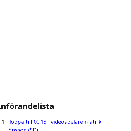
nförandelista
Hoppa till
00:13
i videospelaren
Patrik
Jönsson (SD)