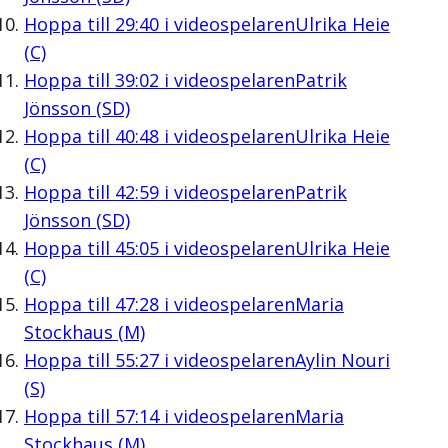
Hoppa till
29:40
i videospelaren
Ulrika Heie
(C)
Hoppa till
39:02
i videospelaren
Patrik
Jönsson (SD)
Hoppa till
40:48
i videospelaren
Ulrika Heie
(C)
Hoppa till
42:59
i videospelaren
Patrik
Jönsson (SD)
Hoppa till
45:05
i videospelaren
Ulrika Heie
(C)
Hoppa till
47:28
i videospelaren
Maria
Stockhaus (M)
Hoppa till
55:27
i videospelaren
Aylin Nouri
(S)
Hoppa till
57:14
i videospelaren
Maria
Stockhaus (M)