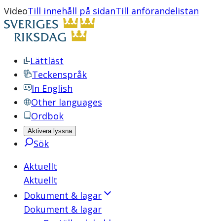
Video
Till innehåll på sidan
Till anförandelistan
Lättläst
Teckenspråk
In English
Other languages
Ordbok
Aktivera lyssna
Sök
Aktuellt
Aktuellt
Dokument & lagar
Dokument & lagar