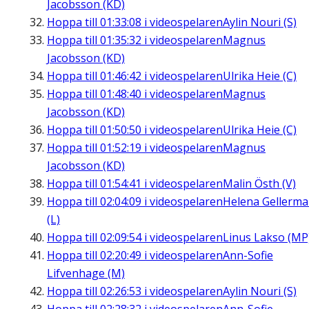
Jacobsson (KD)
Hoppa till
01:33:08
i videospelaren
Aylin Nouri (S)
Hoppa till
01:35:32
i videospelaren
Magnus
Jacobsson (KD)
Hoppa till
01:46:42
i videospelaren
Ulrika Heie (C)
Hoppa till
01:48:40
i videospelaren
Magnus
Jacobsson (KD)
Hoppa till
01:50:50
i videospelaren
Ulrika Heie (C)
Hoppa till
01:52:19
i videospelaren
Magnus
Jacobsson (KD)
Hoppa till
01:54:41
i videospelaren
Malin Östh (V)
Hoppa till
02:04:09
i videospelaren
Helena Gellerm
(L)
Hoppa till
02:09:54
i videospelaren
Linus Lakso (MP
Hoppa till
02:20:49
i videospelaren
Ann-Sofie
Lifvenhage (M)
Hoppa till
02:26:53
i videospelaren
Aylin Nouri (S)