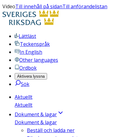
Video
Till innehåll på sidan
Till anförandelistan
Lättläst
Teckenspråk
In English
Other languages
Ordbok
Aktivera lyssna
Sök
Aktuellt
Aktuellt
Dokument & lagar
Dokument & lagar
Beställ och ladda ner