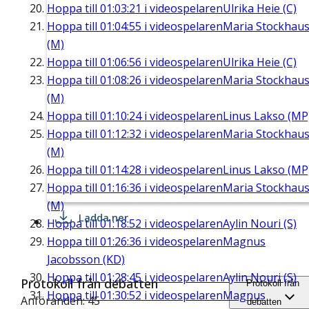
Hoppa till
01:03:21
i videospelaren
Ulrika Heie (C)
Hoppa till
01:04:55
i videospelaren
Maria Stockhau
(M)
Hoppa till
01:06:56
i videospelaren
Ulrika Heie (C)
Hoppa till
01:08:26
i videospelaren
Maria Stockhau
(M)
Hoppa till
01:10:24
i videospelaren
Linus Lakso (MP
Hoppa till
01:12:32
i videospelaren
Maria Stockhau
(M)
Hoppa till
01:14:28
i videospelaren
Linus Lakso (MP
Hoppa till
01:16:36
i videospelaren
Maria Stockhau
(M)
Ladda ner
Hoppa till
01:18:52
i videospelaren
Aylin Nouri (S)
Hoppa till
01:26:36
i videospelaren
Magnus
Jacobsson (KD)
Hoppa till
01:28:45
i videospelaren
Aylin Nouri (S)
Protokoll från debatten
Protokoll från
Hoppa till
01:30:52
i videospelaren
Magnus
Anföranden: 45
debatten