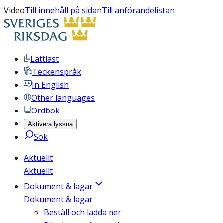
Video
Till innehåll på sidan
Till anförandelistan
Lättläst
Teckenspråk
In English
Other languages
Ordbok
Aktivera lyssna
Sök
Aktuellt
Aktuellt
Dokument & lagar
Dokument & lagar
Beställ och ladda ner