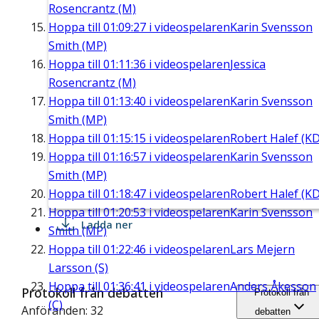
Rosencrantz (M)
Hoppa till
01:09:27
i videospelaren
Karin Svensson
Smith (MP)
Hoppa till
01:11:36
i videospelaren
Jessica
Rosencrantz (M)
Hoppa till
01:13:40
i videospelaren
Karin Svensson
Smith (MP)
Hoppa till
01:15:15
i videospelaren
Robert Halef (KD
Hoppa till
01:16:57
i videospelaren
Karin Svensson
Smith (MP)
Hoppa till
01:18:47
i videospelaren
Robert Halef (KD
Hoppa till
01:20:53
i videospelaren
Karin Svensson
Ladda ner
Smith (MP)
Hoppa till
01:22:46
i videospelaren
Lars Mejern
Larsson (S)
Hoppa till
01:36:41
i videospelaren
Anders Åkesson
Protokoll från debatten
Protokoll från
(C)
Anföranden: 32
debatten