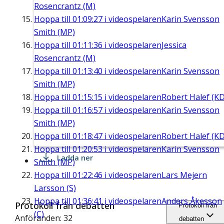
Rosencrantz (M)
Hoppa till
01:09:27
i videospelaren
Karin Svensson
Smith (MP)
Hoppa till
01:11:36
i videospelaren
Jessica
Rosencrantz (M)
Hoppa till
01:13:40
i videospelaren
Karin Svensson
Smith (MP)
Hoppa till
01:15:15
i videospelaren
Robert Halef (KD
Hoppa till
01:16:57
i videospelaren
Karin Svensson
Smith (MP)
Hoppa till
01:18:47
i videospelaren
Robert Halef (KD
Hoppa till
01:20:53
i videospelaren
Karin Svensson
Ladda ner
Smith (MP)
Hoppa till
01:22:46
i videospelaren
Lars Mejern
Larsson (S)
Hoppa till
01:36:41
i videospelaren
Anders Åkesson
Protokoll från debatten
Protokoll från
(C)
Anföranden: 32
debatten