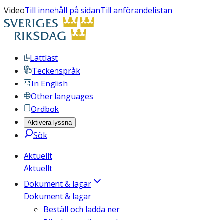
Video
Till innehåll på sidan
Till anförandelistan
Lättläst
Teckenspråk
In English
Other languages
Ordbok
Aktivera lyssna
Sök
Aktuellt
Aktuellt
Dokument & lagar
Dokument & lagar
Beställ och ladda ner