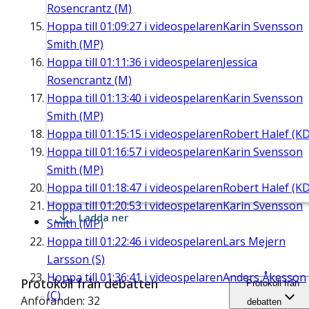
Rosencrantz (M)
Hoppa till
01:09:27
i videospelaren
Karin Svensson
Smith (MP)
Hoppa till
01:11:36
i videospelaren
Jessica
Rosencrantz (M)
Hoppa till
01:13:40
i videospelaren
Karin Svensson
Smith (MP)
Hoppa till
01:15:15
i videospelaren
Robert Halef (KD
Hoppa till
01:16:57
i videospelaren
Karin Svensson
Smith (MP)
Hoppa till
01:18:47
i videospelaren
Robert Halef (KD
Hoppa till
01:20:53
i videospelaren
Karin Svensson
Ladda ner
Smith (MP)
Hoppa till
01:22:46
i videospelaren
Lars Mejern
Larsson (S)
Hoppa till
01:36:41
i videospelaren
Anders Åkesson
Protokoll från debatten
Protokoll från
(C)
Anföranden: 32
debatten