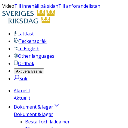
Video
Till innehåll på sidan
Till anförandelistan
Lättläst
Teckenspråk
In English
Other languages
Ordbok
Aktivera lyssna
Sök
Aktuellt
Aktuellt
Dokument & lagar
Dokument & lagar
Beställ och ladda ner