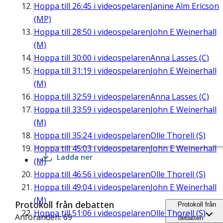
Hoppa till
26:45
i videospelaren
Janine Alm Ericson
(MP)
Hoppa till
28:50
i videospelaren
John E Weinerhall
(M)
Hoppa till
30:00
i videospelaren
Anna Lasses (C)
Hoppa till
31:19
i videospelaren
John E Weinerhall
(M)
Hoppa till
32:59
i videospelaren
Anna Lasses (C)
Hoppa till
33:59
i videospelaren
John E Weinerhall
(M)
Hoppa till
35:24
i videospelaren
Olle Thorell (S)
Hoppa till
45:03
i videospelaren
John E Weinerhall
Ladda ner
(M)
Hoppa till
46:56
i videospelaren
Olle Thorell (S)
Hoppa till
49:04
i videospelaren
John E Weinerhall
(M)
Protokoll från debatten
Protokoll från
Hoppa till
51:06
i videospelaren
Olle Thorell (S)
Anföranden: 69
debatten