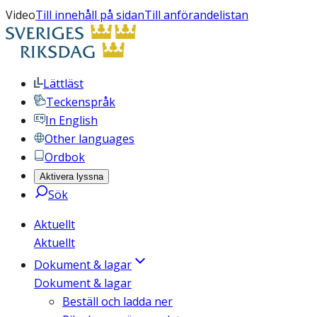
Video
Till innehåll på sidan
Till anförandelistan
Lättläst
Teckenspråk
In English
Other languages
Ordbok
Aktivera lyssna
Sök
Aktuellt
Aktuellt
Dokument & lagar
Dokument & lagar
Beställ och ladda ner