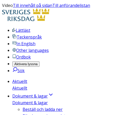
Video
Till innehåll på sidan
Till anförandelistan
Lättläst
Teckenspråk
In English
Other languages
Ordbok
Aktivera lyssna
Sök
Aktuellt
Aktuellt
Dokument & lagar
Dokument & lagar
Beställ och ladda ner