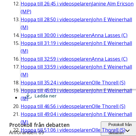
Hoppa till
26:45
i videospelaren
Janine Alm Ericson
(MP)
Hoppa till
28:50
i videospelaren
John E Weinerhall
(M)
Hoppa till
30:00
i videospelaren
Anna Lasses (C)
Hoppa till
31:19
i videospelaren
John E Weinerhall
(M)
Hoppa till
32:59
i videospelaren
Anna Lasses (C)
Hoppa till
33:59
i videospelaren
John E Weinerhall
(M)
Hoppa till
35:24
i videospelaren
Olle Thorell (S)
Hoppa till
45:03
i videospelaren
John E Weinerhall
Ladda ner
(M)
Hoppa till
46:56
i videospelaren
Olle Thorell (S)
Hoppa till
49:04
i videospelaren
John E Weinerhall
(M)
Protokoll från debatten
Protokoll från
Hoppa till
51:06
i videospelaren
Olle Thorell (S)
Anföranden: 69
debatten