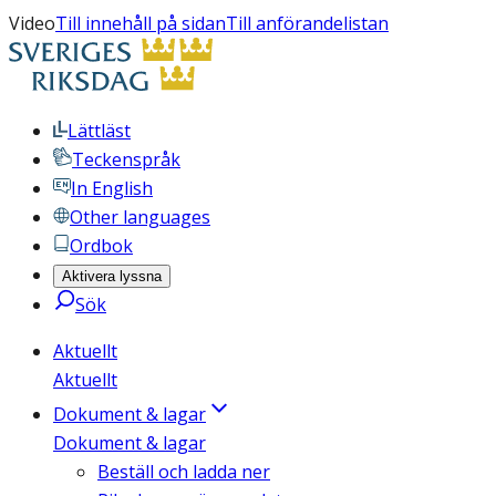
Video
Till innehåll på sidan
Till anförandelistan
Lättläst
Teckenspråk
In English
Other languages
Ordbok
Aktivera lyssna
Sök
Aktuellt
Aktuellt
Dokument & lagar
Dokument & lagar
Beställ och ladda ner