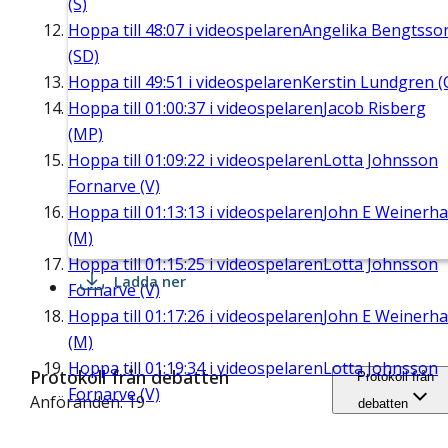
(S)
Hoppa till
48:07
i videospelaren
Angelika Bengtsso
(SD)
Hoppa till
49:51
i videospelaren
Kerstin Lundgren (
Hoppa till
01:00:37
i videospelaren
Jacob Risberg
(MP)
Hoppa till
01:09:22
i videospelaren
Lotta Johnsson
Fornarve (V)
Hoppa till
01:13:13
i videospelaren
John E Weinerha
(M)
Hoppa till
01:15:25
i videospelaren
Lotta Johnsson
Ladda ner
Fornarve (V)
Hoppa till
01:17:26
i videospelaren
John E Weinerha
(M)
Hoppa till
01:19:34
i videospelaren
Lotta Johnsson
Protokoll från debatten
Protokoll från
Fornarve (V)
Anföranden: 19
debatten