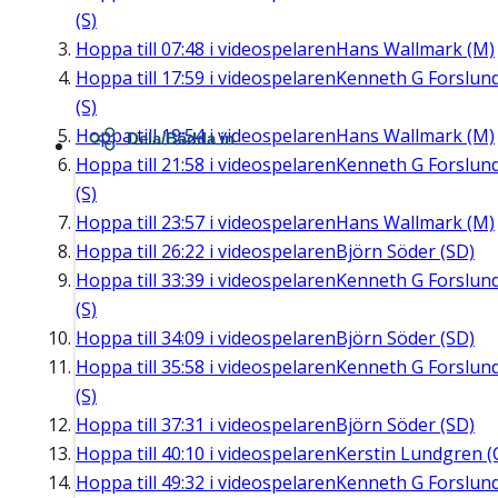
(S)
Hoppa till
07:48
i videospelaren
Hans Wallmark (M)
Hoppa till
17:59
i videospelaren
Kenneth G Forslun
(S)
Hoppa till
19:54
i videospelaren
Hans Wallmark (M)
Dela/Bädda in
Hoppa till
21:58
i videospelaren
Kenneth G Forslun
(S)
Hoppa till
23:57
i videospelaren
Hans Wallmark (M)
Hoppa till
26:22
i videospelaren
Björn Söder (SD)
Hoppa till
33:39
i videospelaren
Kenneth G Forslun
(S)
Hoppa till
34:09
i videospelaren
Björn Söder (SD)
Hoppa till
35:58
i videospelaren
Kenneth G Forslun
(S)
Hoppa till
37:31
i videospelaren
Björn Söder (SD)
Hoppa till
40:10
i videospelaren
Kerstin Lundgren (
Hoppa till
49:32
i videospelaren
Kenneth G Forslun