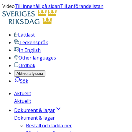
Video
Till innehåll på sidan
Till anförandelistan
Lättläst
Teckenspråk
In English
Other languages
Ordbok
Aktivera lyssna
Sök
Aktuellt
Aktuellt
Dokument & lagar
Dokument & lagar
Beställ och ladda ner