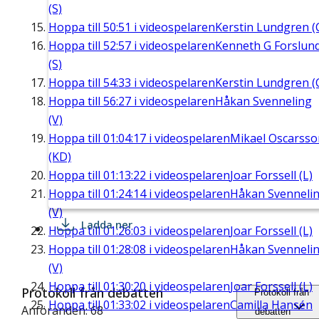
(S)
Hoppa till
50:51
i videospelaren
Kerstin Lundgren (
Hoppa till
52:57
i videospelaren
Kenneth G Forslun
(S)
Hoppa till
54:33
i videospelaren
Kerstin Lundgren (
Hoppa till
56:27
i videospelaren
Håkan Svenneling
(V)
Hoppa till
01:04:17
i videospelaren
Mikael Oscarsso
(KD)
Hoppa till
01:13:22
i videospelaren
Joar Forssell (L)
Hoppa till
01:24:14
i videospelaren
Håkan Svenneli
(V)
Ladda ner
Hoppa till
01:26:03
i videospelaren
Joar Forssell (L)
Hoppa till
01:28:08
i videospelaren
Håkan Svenneli
(V)
Hoppa till
01:30:20
i videospelaren
Joar Forssell (L)
Protokoll från debatten
Protokoll från
Hoppa till
01:33:02
i videospelaren
Camilla Hansén
Anföranden: 68
debatten