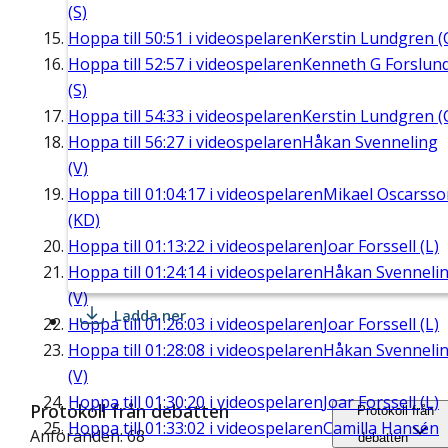
(S)
Hoppa till
50:51
i videospelaren
Kerstin Lundgren (
Hoppa till
52:57
i videospelaren
Kenneth G Forslun
(S)
Hoppa till
54:33
i videospelaren
Kerstin Lundgren (
Hoppa till
56:27
i videospelaren
Håkan Svenneling
(V)
Hoppa till
01:04:17
i videospelaren
Mikael Oscarsso
(KD)
Hoppa till
01:13:22
i videospelaren
Joar Forssell (L)
Hoppa till
01:24:14
i videospelaren
Håkan Svenneli
(V)
Ladda ner
Hoppa till
01:26:03
i videospelaren
Joar Forssell (L)
Hoppa till
01:28:08
i videospelaren
Håkan Svenneli
(V)
Hoppa till
01:30:20
i videospelaren
Joar Forssell (L)
Protokoll från debatten
Protokoll från
Hoppa till
01:33:02
i videospelaren
Camilla Hansén
Anföranden: 68
debatten