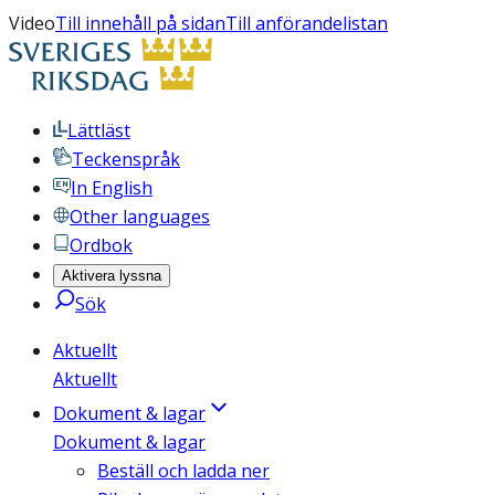
Video
Till innehåll på sidan
Till anförandelistan
Lättläst
Teckenspråk
In English
Other languages
Ordbok
Aktivera lyssna
Sök
Aktuellt
Aktuellt
Dokument & lagar
Dokument & lagar
Beställ och ladda ner