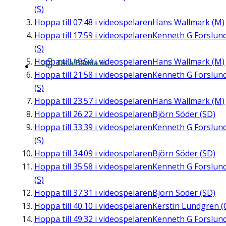
(S)
Hoppa till
07:48
i videospelaren
Hans Wallmark (M)
Hoppa till
17:59
i videospelaren
Kenneth G Forslun
(S)
Hoppa till
19:54
i videospelaren
Hans Wallmark (M)
Dela/Bädda in
Hoppa till
21:58
i videospelaren
Kenneth G Forslun
(S)
Hoppa till
23:57
i videospelaren
Hans Wallmark (M)
Hoppa till
26:22
i videospelaren
Björn Söder (SD)
Hoppa till
33:39
i videospelaren
Kenneth G Forslun
(S)
Hoppa till
34:09
i videospelaren
Björn Söder (SD)
Hoppa till
35:58
i videospelaren
Kenneth G Forslun
(S)
Hoppa till
37:31
i videospelaren
Björn Söder (SD)
Hoppa till
40:10
i videospelaren
Kerstin Lundgren (
Hoppa till
49:32
i videospelaren
Kenneth G Forslun