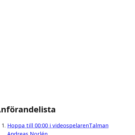
nförandelista
Hoppa till
00:00
i videospelaren
Talman
Andreas Norlén