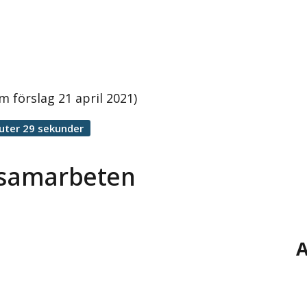
 förslag 21 april 2021)
uter 29 sekunder
rssamarbeten
A