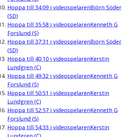
Hoppa till
34:09
i videospelaren
Björn Söder
(SD)
Hoppa till
35:58
i videospelaren
Kenneth G
Forslund (S)
Hoppa till
37:31
i videospelaren
Björn Söder
(SD)
Hoppa till
40:10
i videospelaren
Kerstin
Lundgren (C)
Hoppa till
49:32
i videospelaren
Kenneth G
Forslund (S)
Hoppa till
50:51
i videospelaren
Kerstin
Lundgren (C)
Hoppa till
52:57
i videospelaren
Kenneth G
Forslund (S)
Hoppa till
54:33
i videospelaren
Kerstin
Lundgren (C)