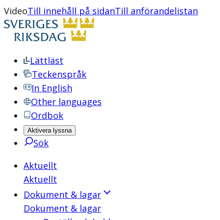
Video
Till innehåll på sidan
Till anförandelistan
Lättläst
Teckenspråk
In English
Other languages
Ordbok
Aktivera lyssna
Sök
Aktuellt
Aktuellt
Dokument & lagar
Dokument & lagar