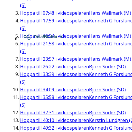
(S)
Hoppa till
07:48
i videospelaren
Hans Wallmark (M)
Hoppa till
17:59
i videospelaren
Kenneth G Forslun
(S)
Hoppa till
19:54
i videospelaren
Hans Wallmark (M)
Dela/Bädda in
Hoppa till
21:58
i videospelaren
Kenneth G Forslun
(S)
Hoppa till
23:57
i videospelaren
Hans Wallmark (M)
Hoppa till
26:22
i videospelaren
Björn Söder (SD)
Hoppa till
33:39
i videospelaren
Kenneth G Forslun
(S)
Hoppa till
34:09
i videospelaren
Björn Söder (SD)
Hoppa till
35:58
i videospelaren
Kenneth G Forslun
(S)
Hoppa till
37:31
i videospelaren
Björn Söder (SD)
Hoppa till
40:10
i videospelaren
Kerstin Lundgren (
Hoppa till
49:32
i videospelaren
Kenneth G Forslun