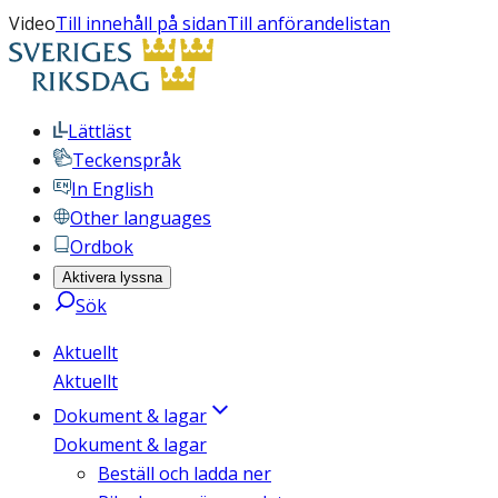
Video
Till innehåll på sidan
Till anförandelistan
Lättläst
Teckenspråk
In English
Other languages
Ordbok
Aktivera lyssna
Sök
Aktuellt
Aktuellt
Dokument & lagar
Dokument & lagar
Beställ och ladda ner