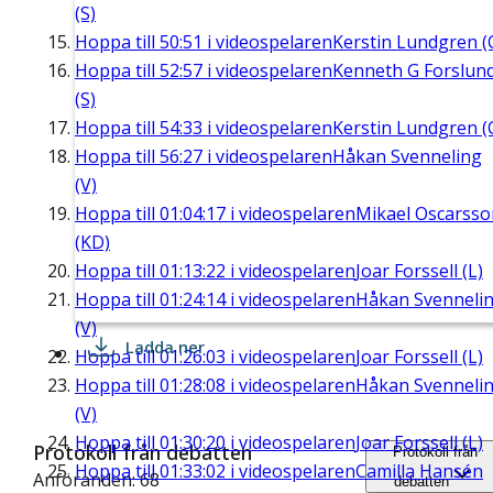
(S)
Hoppa till
50:51
i videospelaren
Kerstin Lundgren (
Hoppa till
52:57
i videospelaren
Kenneth G Forslun
(S)
Hoppa till
54:33
i videospelaren
Kerstin Lundgren (
Hoppa till
56:27
i videospelaren
Håkan Svenneling
(V)
Hoppa till
01:04:17
i videospelaren
Mikael Oscarsso
(KD)
Hoppa till
01:13:22
i videospelaren
Joar Forssell (L)
Hoppa till
01:24:14
i videospelaren
Håkan Svenneli
(V)
Ladda ner
Hoppa till
01:26:03
i videospelaren
Joar Forssell (L)
Hoppa till
01:28:08
i videospelaren
Håkan Svenneli
(V)
Hoppa till
01:30:20
i videospelaren
Joar Forssell (L)
Protokoll från debatten
Protokoll från
Hoppa till
01:33:02
i videospelaren
Camilla Hansén
Anföranden: 68
debatten