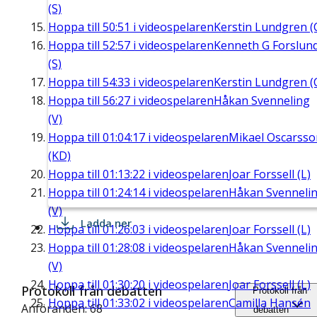
(S)
Hoppa till
50:51
i videospelaren
Kerstin Lundgren (
Hoppa till
52:57
i videospelaren
Kenneth G Forslun
(S)
Hoppa till
54:33
i videospelaren
Kerstin Lundgren (
Hoppa till
56:27
i videospelaren
Håkan Svenneling
(V)
Hoppa till
01:04:17
i videospelaren
Mikael Oscarsso
(KD)
Hoppa till
01:13:22
i videospelaren
Joar Forssell (L)
Hoppa till
01:24:14
i videospelaren
Håkan Svenneli
(V)
Ladda ner
Hoppa till
01:26:03
i videospelaren
Joar Forssell (L)
Hoppa till
01:28:08
i videospelaren
Håkan Svenneli
(V)
Hoppa till
01:30:20
i videospelaren
Joar Forssell (L)
Protokoll från debatten
Protokoll från
Hoppa till
01:33:02
i videospelaren
Camilla Hansén
Anföranden: 68
debatten