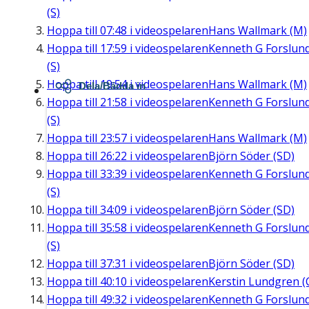
(S)
Hoppa till
07:48
i videospelaren
Hans Wallmark (M)
Hoppa till
17:59
i videospelaren
Kenneth G Forslun
(S)
Hoppa till
19:54
i videospelaren
Hans Wallmark (M)
Dela/Bädda in
Hoppa till
21:58
i videospelaren
Kenneth G Forslun
(S)
Hoppa till
23:57
i videospelaren
Hans Wallmark (M)
Hoppa till
26:22
i videospelaren
Björn Söder (SD)
Hoppa till
33:39
i videospelaren
Kenneth G Forslun
(S)
Hoppa till
34:09
i videospelaren
Björn Söder (SD)
Hoppa till
35:58
i videospelaren
Kenneth G Forslun
(S)
Hoppa till
37:31
i videospelaren
Björn Söder (SD)
Hoppa till
40:10
i videospelaren
Kerstin Lundgren (
Hoppa till
49:32
i videospelaren
Kenneth G Forslun