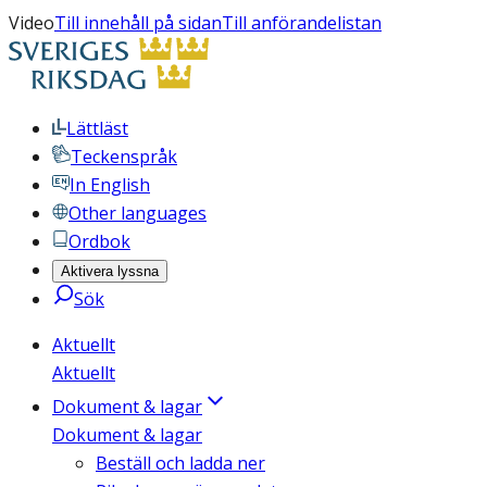
Video
Till innehåll på sidan
Till anförandelistan
Lättläst
Teckenspråk
In English
Other languages
Ordbok
Aktivera lyssna
Sök
Aktuellt
Aktuellt
Dokument & lagar
Dokument & lagar
Beställ och ladda ner