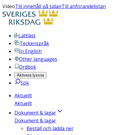
Video
Till innehåll på sidan
Till anförandelistan
Lättläst
Teckenspråk
In English
Other languages
Ordbok
Aktivera lyssna
Sök
Aktuellt
Aktuellt
Dokument & lagar
Dokument & lagar
Beställ och ladda ner