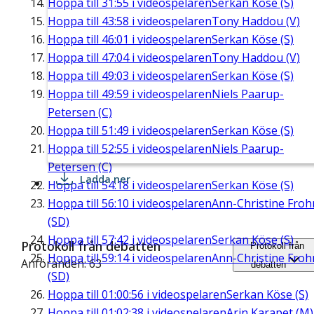
Hoppa till
31:55
i videospelaren
Serkan Köse (S)
Hoppa till
43:58
i videospelaren
Tony Haddou (V)
Hoppa till
46:01
i videospelaren
Serkan Köse (S)
Hoppa till
47:04
i videospelaren
Tony Haddou (V)
Hoppa till
49:03
i videospelaren
Serkan Köse (S)
Hoppa till
49:59
i videospelaren
Niels Paarup-
Petersen (C)
Hoppa till
51:49
i videospelaren
Serkan Köse (S)
Hoppa till
52:55
i videospelaren
Niels Paarup-
Petersen (C)
Ladda ner
Hoppa till
54:18
i videospelaren
Serkan Köse (S)
Hoppa till
56:10
i videospelaren
Ann-Christine Fro
(SD)
Hoppa till
57:42
i videospelaren
Serkan Köse (S)
Protokoll från debatten
Protokoll från
Hoppa till
59:14
i videospelaren
Ann-Christine Fro
Anföranden: 63
debatten
(SD)
Hoppa till
01:00:56
i videospelaren
Serkan Köse (S)
Hoppa till
01:02:38
i videospelaren
Arin Karapet (M)