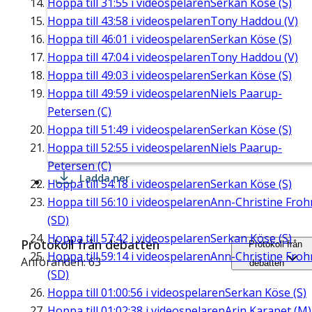
Hoppa till
31:55
i videospelaren
Serkan Köse (S)
Hoppa till
43:58
i videospelaren
Tony Haddou (V)
Hoppa till
46:01
i videospelaren
Serkan Köse (S)
Hoppa till
47:04
i videospelaren
Tony Haddou (V)
Hoppa till
49:03
i videospelaren
Serkan Köse (S)
Hoppa till
49:59
i videospelaren
Niels Paarup-
Petersen (C)
Hoppa till
51:49
i videospelaren
Serkan Köse (S)
Hoppa till
52:55
i videospelaren
Niels Paarup-
Petersen (C)
Ladda ner
Hoppa till
54:18
i videospelaren
Serkan Köse (S)
Hoppa till
56:10
i videospelaren
Ann-Christine Fro
(SD)
Hoppa till
57:42
i videospelaren
Serkan Köse (S)
Protokoll från debatten
Protokoll från
Hoppa till
59:14
i videospelaren
Ann-Christine Fro
Anföranden: 63
debatten
(SD)
Hoppa till
01:00:56
i videospelaren
Serkan Köse (S)
Hoppa till
01:02:38
i videospelaren
Arin Karapet (M)