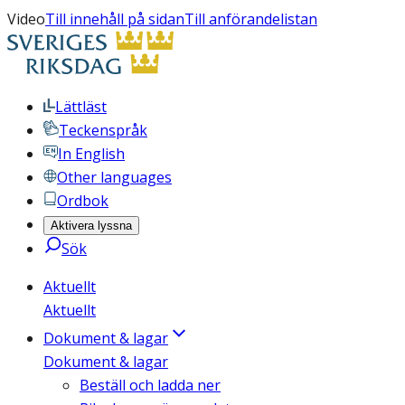
Video
Till innehåll på sidan
Till anförandelistan
Lättläst
Teckenspråk
In English
Other languages
Ordbok
Aktivera lyssna
Sök
Aktuellt
Aktuellt
Dokument & lagar
Dokument & lagar
Beställ och ladda ner