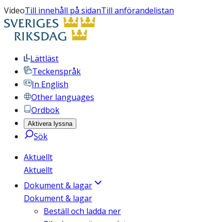
Video
Till innehåll på sidan
Till anförandelistan
Lättläst
Teckenspråk
In English
Other languages
Ordbok
Aktivera lyssna
Sök
Aktuellt
Aktuellt
Dokument & lagar
Dokument & lagar
Beställ och ladda ner