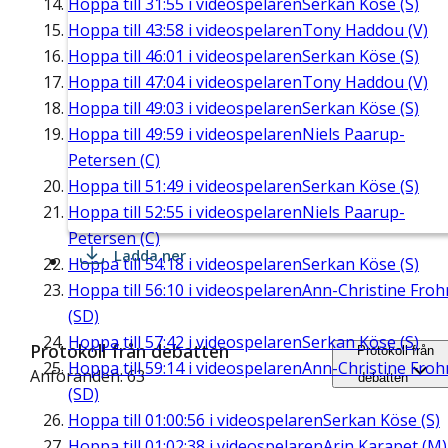
Hoppa till
31:55
i videospelaren
Serkan Köse (S)
Hoppa till
43:58
i videospelaren
Tony Haddou (V)
Hoppa till
46:01
i videospelaren
Serkan Köse (S)
Hoppa till
47:04
i videospelaren
Tony Haddou (V)
Hoppa till
49:03
i videospelaren
Serkan Köse (S)
Hoppa till
49:59
i videospelaren
Niels Paarup-
Petersen (C)
Hoppa till
51:49
i videospelaren
Serkan Köse (S)
Hoppa till
52:55
i videospelaren
Niels Paarup-
Petersen (C)
Ladda ner
Hoppa till
54:18
i videospelaren
Serkan Köse (S)
Hoppa till
56:10
i videospelaren
Ann-Christine Fro
(SD)
Hoppa till
57:42
i videospelaren
Serkan Köse (S)
Protokoll från debatten
Protokoll från
Hoppa till
59:14
i videospelaren
Ann-Christine Fro
Anföranden: 63
debatten
(SD)
Hoppa till
01:00:56
i videospelaren
Serkan Köse (S)
Hoppa till
01:02:38
i videospelaren
Arin Karapet (M)