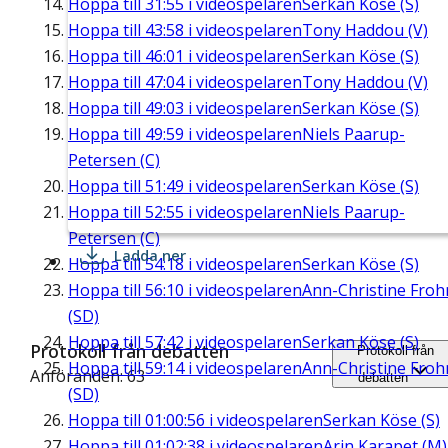
Hoppa till
31:55
i videospelaren
Serkan Köse (S)
Hoppa till
43:58
i videospelaren
Tony Haddou (V)
Hoppa till
46:01
i videospelaren
Serkan Köse (S)
Hoppa till
47:04
i videospelaren
Tony Haddou (V)
Hoppa till
49:03
i videospelaren
Serkan Köse (S)
Hoppa till
49:59
i videospelaren
Niels Paarup-
Petersen (C)
Hoppa till
51:49
i videospelaren
Serkan Köse (S)
Hoppa till
52:55
i videospelaren
Niels Paarup-
Petersen (C)
Ladda ner
Hoppa till
54:18
i videospelaren
Serkan Köse (S)
Hoppa till
56:10
i videospelaren
Ann-Christine Fro
(SD)
Hoppa till
57:42
i videospelaren
Serkan Köse (S)
Protokoll från debatten
Protokoll från
Hoppa till
59:14
i videospelaren
Ann-Christine Fro
Anföranden: 63
debatten
(SD)
Hoppa till
01:00:56
i videospelaren
Serkan Köse (S)
Hoppa till
01:02:38
i videospelaren
Arin Karapet (M)