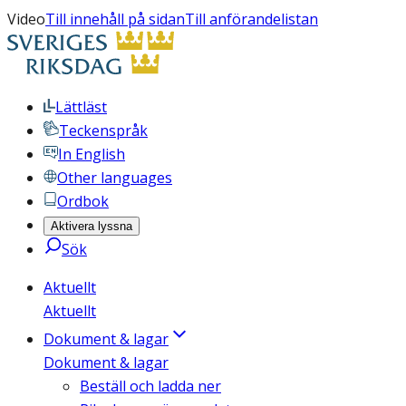
Video
Till innehåll på sidan
Till anförandelistan
Lättläst
Teckenspråk
In English
Other languages
Ordbok
Aktivera lyssna
Sök
Aktuellt
Aktuellt
Dokument & lagar
Dokument & lagar
Beställ och ladda ner