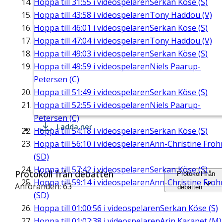
Hoppa till
31:55
i videospelaren
Serkan Köse (S)
Hoppa till
43:58
i videospelaren
Tony Haddou (V)
Hoppa till
46:01
i videospelaren
Serkan Köse (S)
Hoppa till
47:04
i videospelaren
Tony Haddou (V)
Hoppa till
49:03
i videospelaren
Serkan Köse (S)
Hoppa till
49:59
i videospelaren
Niels Paarup-
Petersen (C)
Hoppa till
51:49
i videospelaren
Serkan Köse (S)
Hoppa till
52:55
i videospelaren
Niels Paarup-
Petersen (C)
Ladda ner
Hoppa till
54:18
i videospelaren
Serkan Köse (S)
Hoppa till
56:10
i videospelaren
Ann-Christine Fro
(SD)
Hoppa till
57:42
i videospelaren
Serkan Köse (S)
Protokoll från debatten
Protokoll från
Hoppa till
59:14
i videospelaren
Ann-Christine Fro
Anföranden: 63
debatten
(SD)
Hoppa till
01:00:56
i videospelaren
Serkan Köse (S)
Hoppa till
01:02:38
i videospelaren
Arin Karapet (M)