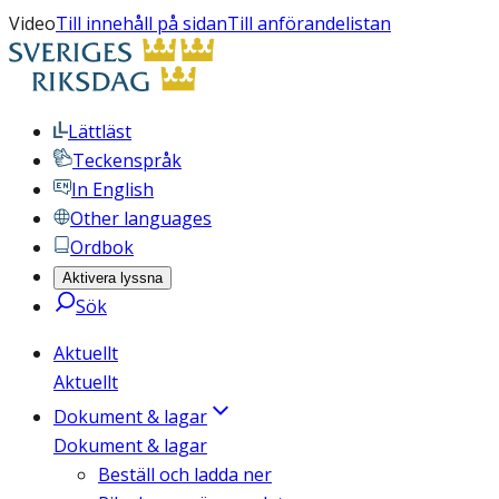
Video
Till innehåll på sidan
Till anförandelistan
Lättläst
Teckenspråk
In English
Other languages
Ordbok
Aktivera lyssna
Sök
Aktuellt
Aktuellt
Dokument & lagar
Dokument & lagar
Beställ och ladda ner