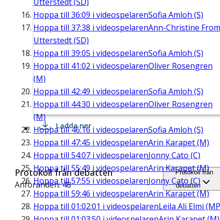
Utterstedt (SD)
Hoppa till
36:09
i videospelaren
Sofia Amloh (S)
Hoppa till
37:38
i videospelaren
Ann-Christine Fro
Utterstedt (SD)
Hoppa till
39:05
i videospelaren
Sofia Amloh (S)
Hoppa till
41:02
i videospelaren
Oliver Rosengren
(M)
Hoppa till
42:49
i videospelaren
Sofia Amloh (S)
Hoppa till
44:30
i videospelaren
Oliver Rosengren
(M)
Ladda ner
Hoppa till
46:16
i videospelaren
Sofia Amloh (S)
Hoppa till
47:45
i videospelaren
Arin Karapet (M)
Hoppa till
54:07
i videospelaren
Jonny Cato (C)
Hoppa till
55:49
i videospelaren
Arin Karapet (M)
Protokoll från debatten
Protokoll från
Hoppa till
57:55
i videospelaren
Jonny Cato (C)
Anföranden: 48
debatten
Hoppa till
59:46
i videospelaren
Arin Karapet (M)
Hoppa till
01:02:01
i videospelaren
Leila Ali Elmi (MP
Hoppa till
01:03:50
i videospelaren
Arin Karapet (M)