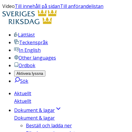
Video
Till innehåll på sidan
Till anförandelistan
Lättläst
Teckenspråk
In English
Other languages
Ordbok
Aktivera lyssna
Sök
Aktuellt
Aktuellt
Dokument & lagar
Dokument & lagar
Beställ och ladda ner