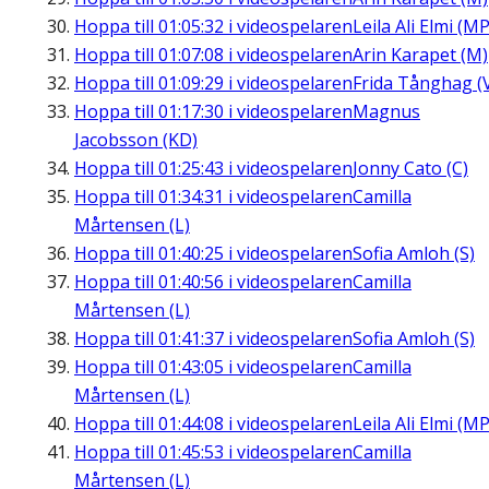
Hoppa till
01:05:32
i videospelaren
Leila Ali Elmi (MP
Hoppa till
01:07:08
i videospelaren
Arin Karapet (M)
Hoppa till
01:09:29
i videospelaren
Frida Tånghag (
Hoppa till
01:17:30
i videospelaren
Magnus
Jacobsson (KD)
Hoppa till
01:25:43
i videospelaren
Jonny Cato (C)
Hoppa till
01:34:31
i videospelaren
Camilla
Mårtensen (L)
Hoppa till
01:40:25
i videospelaren
Sofia Amloh (S)
Hoppa till
01:40:56
i videospelaren
Camilla
Mårtensen (L)
Hoppa till
01:41:37
i videospelaren
Sofia Amloh (S)
Hoppa till
01:43:05
i videospelaren
Camilla
Mårtensen (L)
Hoppa till
01:44:08
i videospelaren
Leila Ali Elmi (MP
Hoppa till
01:45:53
i videospelaren
Camilla
Mårtensen (L)