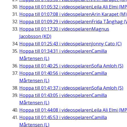
Hoppa till
01:05:32
i videospelaren
Leila Ali Elmi (MP
Hoppa till
01:07:08
i videospelaren
Arin Karapet (M)
Hoppa till
01:09:29
i videospelaren
Frida Tånghag (
Hoppa till
01:17:30
i videospelaren
Magnus
Jacobsson (KD)
Hoppa till
01:25:43
i videospelaren
Jonny Cato (C)
Hoppa till
01:34:31
i videospelaren
Camilla
Mårtensen (L)
Hoppa till
01:40:25
i videospelaren
Sofia Amloh (S)
Hoppa till
01:40:56
i videospelaren
Camilla
Mårtensen (L)
Hoppa till
01:41:37
i videospelaren
Sofia Amloh (S)
Hoppa till
01:43:05
i videospelaren
Camilla
Mårtensen (L)
Hoppa till
01:44:08
i videospelaren
Leila Ali Elmi (MP
Hoppa till
01:45:53
i videospelaren
Camilla
Mårtensen (L)