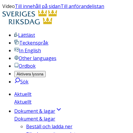
Video
Till innehåll på sidan
Till anförandelistan
Lättläst
Teckenspråk
In English
Other languages
Ordbok
Aktivera lyssna
Sök
Aktuellt
Aktuellt
Dokument & lagar
Dokument & lagar
Beställ och ladda ner