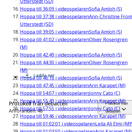
Utterstedt (SD)
Hoppa till
36:09
i videospelaren
Sofia Amloh (S)
Hoppa till
37:38
i videospelaren
Ann-Christine Fro
Utterstedt (SD)
Hoppa till
39:05
i videospelaren
Sofia Amloh (S)
Hoppa till
41:02
i videospelaren
Oliver Rosengren
(M)
Hoppa till
42:49
i videospelaren
Sofia Amloh (S)
Hoppa till
44:30
i videospelaren
Oliver Rosengren
(M)
Ladda ner
Hoppa till
46:16
i videospelaren
Sofia Amloh (S)
Hoppa till
47:45
i videospelaren
Arin Karapet (M)
Hoppa till
54:07
i videospelaren
Jonny Cato (C)
Hoppa till
55:49
i videospelaren
Arin Karapet (M)
Protokoll från debatten
Protokoll från
Hoppa till
57:55
i videospelaren
Jonny Cato (C)
Anföranden: 48
debatten
Hoppa till
59:46
i videospelaren
Arin Karapet (M)
Hoppa till
01:02:01
i videospelaren
Leila Ali Elmi (MP
Hoppa till
01:03:50
i videospelaren
Arin Karapet (M)