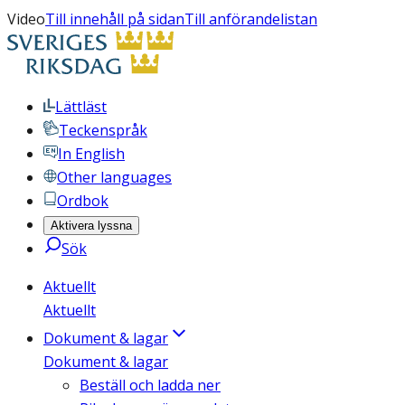
Video
Till innehåll på sidan
Till anförandelistan
Lättläst
Teckenspråk
In English
Other languages
Ordbok
Aktivera lyssna
Sök
Aktuellt
Aktuellt
Dokument & lagar
Dokument & lagar
Beställ och ladda ner