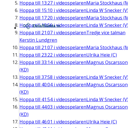
Hoppa till
13:27
i videospelaren
Maria Stockhaus (
Hoppa till
15:10
i videospelaren
Linda W Snecker (V
Hoppa till
17:20
i videospelaren
Maria Stockhaus (
Hoppa till
18:56
i videospelaren
Linda W Snecker (V
Dela/Bädda in
Hoppa till
21:07
i videospelaren
Tredje vice talman
Kerstin Lundgren
Hoppa till
21:07
i videospelaren
Maria Stockhaus (
Hoppa till
23:22
i videospelaren
Ulrika Heie (C)
Hoppa till
33:14
i videospelaren
Magnus Oscarsson
(KD)
Hoppa till
37:58
i videospelaren
Linda W Snecker (V
Hoppa till
40:04
i videospelaren
Magnus Oscarsson
(KD)
Hoppa till
41:54
i videospelaren
Linda W Snecker (V
Hoppa till
44:03
i videospelaren
Magnus Oscarsson
(KD)
Hoppa till
46:01
i videospelaren
Ulrika Heie (C)