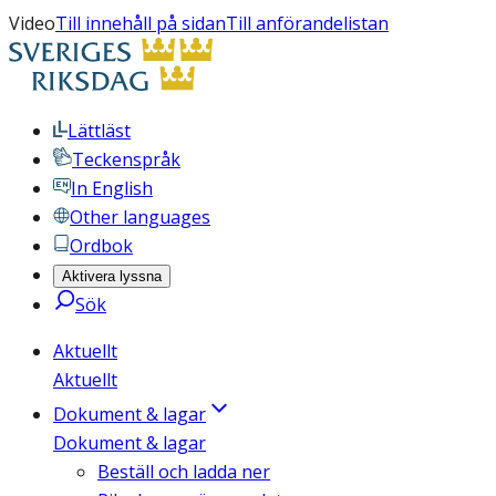
Video
Till innehåll på sidan
Till anförandelistan
Lättläst
Teckenspråk
In English
Other languages
Ordbok
Aktivera lyssna
Sök
Aktuellt
Aktuellt
Dokument & lagar
Dokument & lagar
Beställ och ladda ner