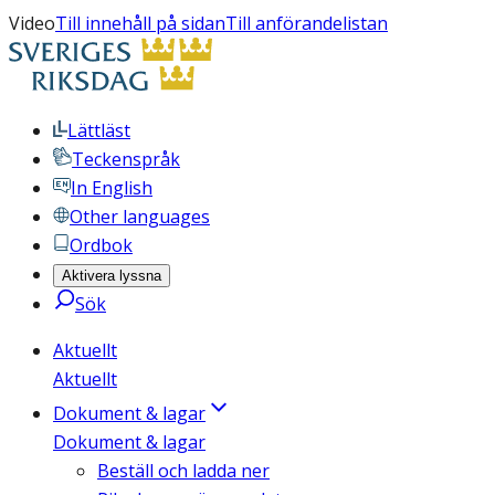
Video
Till innehåll på sidan
Till anförandelistan
Lättläst
Teckenspråk
In English
Other languages
Ordbok
Aktivera lyssna
Sök
Aktuellt
Aktuellt
Dokument & lagar
Dokument & lagar
Beställ och ladda ner