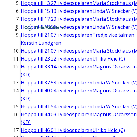
Hoppa till
13:27
i videospelaren
Maria Stockhaus (
Hoppa till
15:10
i videospelaren
Linda W Snecker (V
Hoppa till
17:20
i videospelaren
Maria Stockhaus (
Hoppa till
18:56
i videospelaren
Linda W Snecker (V
Dela/Bädda in
Hoppa till
21:07
i videospelaren
Tredje vice talman
Kerstin Lundgren
Hoppa till
21:07
i videospelaren
Maria Stockhaus (
Hoppa till
23:22
i videospelaren
Ulrika Heie (C)
Hoppa till
33:14
i videospelaren
Magnus Oscarsson
(KD)
Hoppa till
37:58
i videospelaren
Linda W Snecker (V
Hoppa till
40:04
i videospelaren
Magnus Oscarsson
(KD)
Hoppa till
41:54
i videospelaren
Linda W Snecker (V
Hoppa till
44:03
i videospelaren
Magnus Oscarsson
(KD)
Hoppa till
46:01
i videospelaren
Ulrika Heie (C)