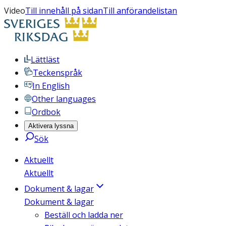
Video
Till innehåll på sidan
Till anförandelistan
Lättläst
Teckenspråk
In English
Other languages
Ordbok
Aktivera lyssna
Sök
Aktuellt
Aktuellt
Dokument & lagar
Dokument & lagar
Beställ och ladda ner