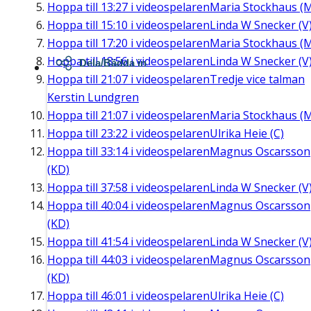
Hoppa till
13:27
i videospelaren
Maria Stockhaus (
Hoppa till
15:10
i videospelaren
Linda W Snecker (V
Hoppa till
17:20
i videospelaren
Maria Stockhaus (
Hoppa till
18:56
i videospelaren
Linda W Snecker (V
Dela/Bädda in
Hoppa till
21:07
i videospelaren
Tredje vice talman
Kerstin Lundgren
Hoppa till
21:07
i videospelaren
Maria Stockhaus (
Hoppa till
23:22
i videospelaren
Ulrika Heie (C)
Hoppa till
33:14
i videospelaren
Magnus Oscarsson
(KD)
Hoppa till
37:58
i videospelaren
Linda W Snecker (V
Hoppa till
40:04
i videospelaren
Magnus Oscarsson
(KD)
Hoppa till
41:54
i videospelaren
Linda W Snecker (V
Hoppa till
44:03
i videospelaren
Magnus Oscarsson
(KD)
Hoppa till
46:01
i videospelaren
Ulrika Heie (C)