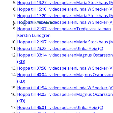
Hoppa till
13:27
i videospelaren
Maria Stockhaus (
Hoppa till
15:10
i videospelaren
Linda W Snecker (V
Hoppa till
17:20
i videospelaren
Maria Stockhaus (
Hoppa till
18:56
i videospelaren
Linda W Snecker (V
Dela/Bädda in
Hoppa till
21:07
i videospelaren
Tredje vice talman
Kerstin Lundgren
Hoppa till
21:07
i videospelaren
Maria Stockhaus (
Hoppa till
23:22
i videospelaren
Ulrika Heie (C)
Hoppa till
33:14
i videospelaren
Magnus Oscarsson
(KD)
Hoppa till
37:58
i videospelaren
Linda W Snecker (V
Hoppa till
40:04
i videospelaren
Magnus Oscarsson
(KD)
Hoppa till
41:54
i videospelaren
Linda W Snecker (V
Hoppa till
44:03
i videospelaren
Magnus Oscarsson
(KD)
Hoppa till
46:01
i videospelaren
Ulrika Heie (C)