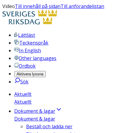
Video
Till innehåll på sidan
Till anförandelistan
Lättläst
Teckenspråk
In English
Other languages
Ordbok
Aktivera lyssna
Sök
Aktuellt
Aktuellt
Dokument & lagar
Dokument & lagar
Beställ och ladda ner