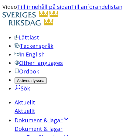
Video
Till innehåll på sidan
Till anförandelistan
Lättläst
Teckenspråk
In English
Other languages
Ordbok
Aktivera lyssna
Sök
Aktuellt
Aktuellt
Dokument & lagar
Dokument & lagar