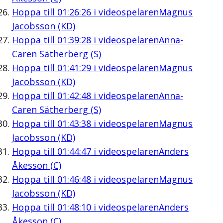
Hoppa till
01:26:26
i videospelaren
Magnus
Jacobsson (KD)
Hoppa till
01:39:28
i videospelaren
Anna-
Caren Sätherberg (S)
Hoppa till
01:41:29
i videospelaren
Magnus
Jacobsson (KD)
Hoppa till
01:42:48
i videospelaren
Anna-
Caren Sätherberg (S)
Hoppa till
01:43:38
i videospelaren
Magnus
Jacobsson (KD)
Hoppa till
01:44:47
i videospelaren
Anders
Åkesson (C)
Hoppa till
01:46:48
i videospelaren
Magnus
Jacobsson (KD)
Hoppa till
01:48:10
i videospelaren
Anders
Åkesson (C)