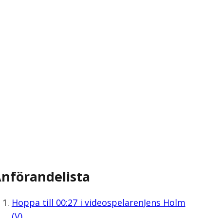
nförandelista
Hoppa till
00:27
i videospelaren
Jens Holm
(V)