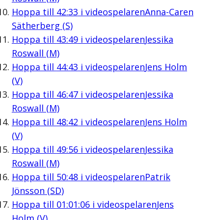
Hoppa till
42:33
i videospelaren
Anna-Caren
Sätherberg (S)
Hoppa till
43:49
i videospelaren
Jessika
Roswall (M)
Hoppa till
44:43
i videospelaren
Jens Holm
(V)
Hoppa till
46:47
i videospelaren
Jessika
Roswall (M)
Hoppa till
48:42
i videospelaren
Jens Holm
(V)
Hoppa till
49:56
i videospelaren
Jessika
Roswall (M)
Hoppa till
50:48
i videospelaren
Patrik
Jönsson (SD)
Hoppa till
01:01:06
i videospelaren
Jens
Holm (V)