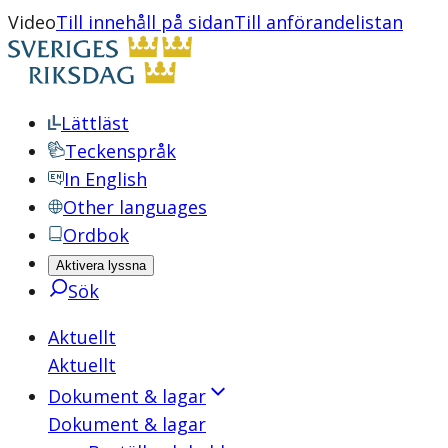
Video
Till innehåll på sidan
Till anförandelistan
Lättläst
Teckenspråk
In English
Other languages
Ordbok
Aktivera lyssna
Sök
Aktuellt
Aktuellt
Dokument & lagar
Dokument & lagar