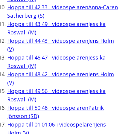
Hoppa till
42:33
i videospelaren
Anna-Caren
Sätherberg (S)
Hoppa till
43:49
i videospelaren
Jessika
Roswall (M)
Hoppa till
44:43
i videospelaren
Jens Holm
(V)
Hoppa till
46:47
i videospelaren
Jessika
Roswall (M)
Hoppa till
48:42
i videospelaren
Jens Holm
(V)
Hoppa till
49:56
i videospelaren
Jessika
Roswall (M)
Hoppa till
50:48
i videospelaren
Patrik
Jönsson (SD)
Hoppa till
01:01:06
i videospelaren
Jens
Holm (V)