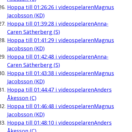
Hoppa till
01:26:26
i videospelaren
Magnus
Jacobsson (KD)
Hoppa till
01:39:28
i videospelaren
Anna-
Caren Sätherberg (S)
Hoppa till
01:41:29
i videospelaren
Magnus
Jacobsson (KD)
Hoppa till
01:42:48
i videospelaren
Anna-
Caren Sätherberg (S)
Hoppa till
01:43:38
i videospelaren
Magnus
Jacobsson (KD)
Hoppa till
01:44:47
i videospelaren
Anders
Åkesson (C)
Hoppa till
01:46:48
i videospelaren
Magnus
Jacobsson (KD)
Hoppa till
01:48:10
i videospelaren
Anders
Åkesson (C)