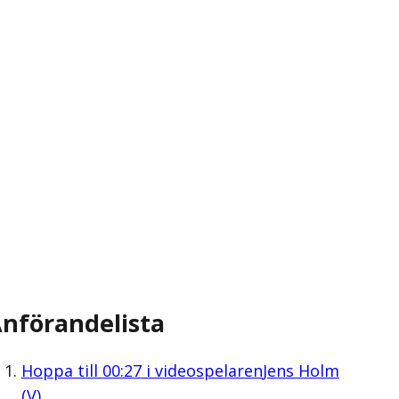
nförandelista
Hoppa till
00:27
i videospelaren
Jens Holm
(V)