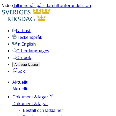
Video
Till innehåll på sidan
Till anförandelistan
Lättläst
Teckenspråk
In English
Other languages
Ordbok
Aktivera lyssna
Sök
Aktuellt
Aktuellt
Dokument & lagar
Dokument & lagar
Beställ och ladda ner