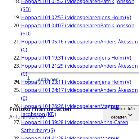
Hoppa till
01:01:52
i videospelaren
Patrik Jönsson
(SD)
Hoppa till
01:02:53
i videospelaren
Jens Holm (V)
Hoppa till
01:04:07
i videospelaren
Patrik Jönsson
(SD)
Hoppa till
01:05:16
i videospelaren
Anders Åkesson
(C)
Hoppa till
01:19:31
i videospelaren
Jens Holm (V)
Hoppa till
01:21:29
i videospelaren
Anders Åkesson
(C)
Ladda ner
Hoppa till
01:23:11
i videospelaren
Jens Holm (V)
Hoppa till
01:24:17
i videospelaren
Anders Åkesson
(C)
Hoppa till
01:26:26
i videospelaren
Magnus
Protokoll från debatten
Protokoll från
Jacobsson (KD)
Anföranden: 67
debatten
Hoppa till
01:39:28
i videospelaren
Anna-Caren
Sätherberg (S)
Hoppa till
01:41:29
i videospelaren
Magnus