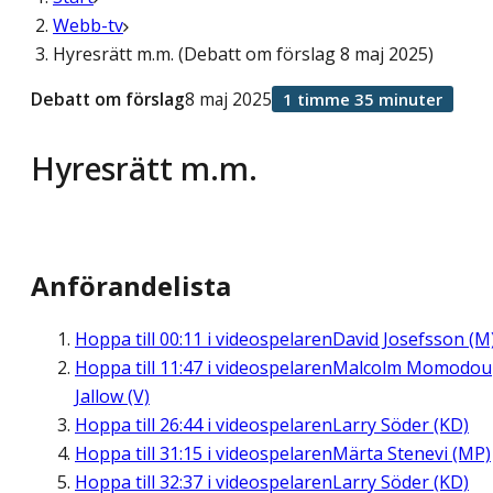
Webb-tv
Hyresrätt m.m. (Debatt om förslag 8 maj 2025)
Debatt om förslag
8 maj 2025
1 timme 35 minuter
Hyresrätt m.m.
Anförandelista
Hoppa till
00:11
i videospelaren
David Josefsson (M
Hoppa till
11:47
i videospelaren
Malcolm Momodou
Jallow (V)
Hoppa till
26:44
i videospelaren
Larry Söder (KD)
Hoppa till
31:15
i videospelaren
Märta Stenevi (MP)
Hoppa till
32:37
i videospelaren
Larry Söder (KD)