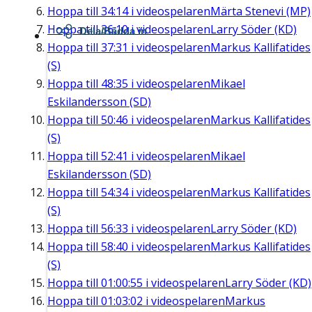
Hoppa till
34:14
i videospelaren
Märta Stenevi (MP)
Hoppa till
36:10
i videospelaren
Larry Söder (KD)
Dela/Bädda in
Hoppa till
37:31
i videospelaren
Markus Kallifatides
(S)
Hoppa till
48:35
i videospelaren
Mikael
Eskilandersson (SD)
Hoppa till
50:46
i videospelaren
Markus Kallifatides
(S)
Hoppa till
52:41
i videospelaren
Mikael
Eskilandersson (SD)
Hoppa till
54:34
i videospelaren
Markus Kallifatides
(S)
Hoppa till
56:33
i videospelaren
Larry Söder (KD)
Hoppa till
58:40
i videospelaren
Markus Kallifatides
(S)
Hoppa till
01:00:55
i videospelaren
Larry Söder (KD)
Hoppa till
01:03:02
i videospelaren
Markus