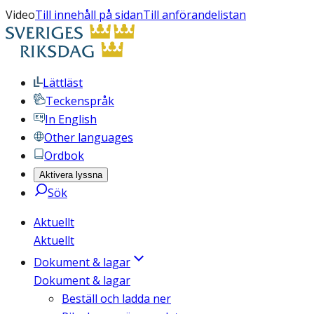
Video
Till innehåll på sidan
Till anförandelistan
Lättläst
Teckenspråk
In English
Other languages
Ordbok
Aktivera lyssna
Sök
Aktuellt
Aktuellt
Dokument & lagar
Dokument & lagar
Beställ och ladda ner