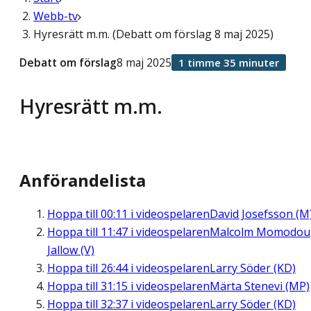
Webb-tv
Hyresrätt m.m. (Debatt om förslag 8 maj 2025)
Debatt om förslag
8 maj 2025
1 timme 35 minuter
Hyresrätt m.m.
Anförandelista
Hoppa till
00:11
i videospelaren
David Josefsson (M
Hoppa till
11:47
i videospelaren
Malcolm Momodou
Jallow (V)
Hoppa till
26:44
i videospelaren
Larry Söder (KD)
Hoppa till
31:15
i videospelaren
Märta Stenevi (MP)
Hoppa till
32:37
i videospelaren
Larry Söder (KD)