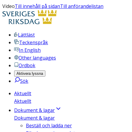
Video
Till innehåll på sidan
Till anförandelistan
Lättläst
Teckenspråk
In English
Other languages
Ordbok
Aktivera lyssna
Sök
Aktuellt
Aktuellt
Dokument & lagar
Dokument & lagar
Beställ och ladda ner