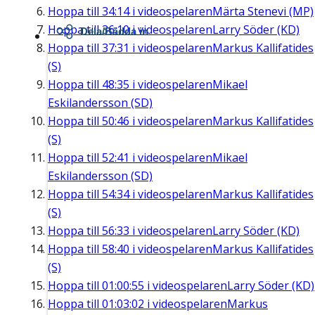
Hoppa till
34:14
i videospelaren
Märta Stenevi (MP)
Hoppa till
36:10
i videospelaren
Larry Söder (KD)
Dela/Bädda in
Hoppa till
37:31
i videospelaren
Markus Kallifatides
(S)
Hoppa till
48:35
i videospelaren
Mikael
Eskilandersson (SD)
Hoppa till
50:46
i videospelaren
Markus Kallifatides
(S)
Hoppa till
52:41
i videospelaren
Mikael
Eskilandersson (SD)
Hoppa till
54:34
i videospelaren
Markus Kallifatides
(S)
Hoppa till
56:33
i videospelaren
Larry Söder (KD)
Hoppa till
58:40
i videospelaren
Markus Kallifatides
(S)
Hoppa till
01:00:55
i videospelaren
Larry Söder (KD)
Hoppa till
01:03:02
i videospelaren
Markus