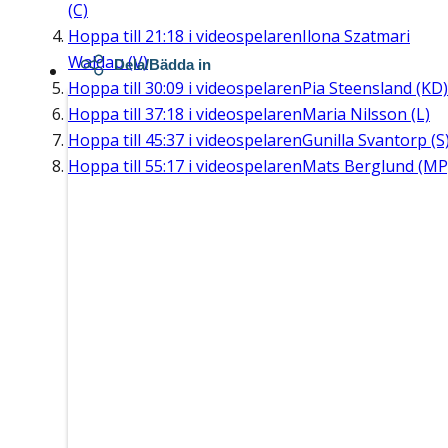
(C)
Hoppa till
21:18
i videospelaren
Ilona Szatmari
Waldau (V)
Dela/Bädda in
Hoppa till
30:09
i videospelaren
Pia Steensland (KD)
Hoppa till
37:18
i videospelaren
Maria Nilsson (L)
Hoppa till
45:37
i videospelaren
Gunilla Svantorp (S
Hoppa till
55:17
i videospelaren
Mats Berglund (MP