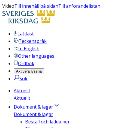
Video
Till innehåll på sidan
Till anförandelistan
Lättläst
Teckenspråk
In English
Other languages
Ordbok
Aktivera lyssna
Sök
Aktuellt
Aktuellt
Dokument & lagar
Dokument & lagar
Beställ och ladda ner