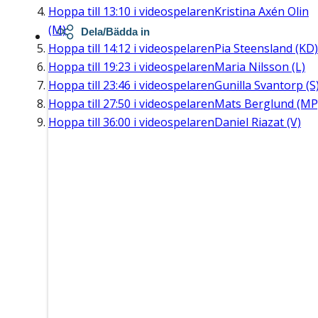
Hoppa till
13:10
i videospelaren
Kristina Axén Olin
(M)
Dela/Bädda in
Hoppa till
14:12
i videospelaren
Pia Steensland (KD)
Hoppa till
19:23
i videospelaren
Maria Nilsson (L)
Hoppa till
23:46
i videospelaren
Gunilla Svantorp (S
Hoppa till
27:50
i videospelaren
Mats Berglund (MP
Hoppa till
36:00
i videospelaren
Daniel Riazat (V)