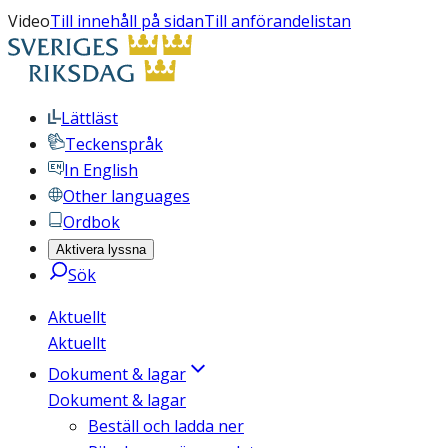
Video
Till innehåll på sidan
Till anförandelistan
Lättläst
Teckenspråk
In English
Other languages
Ordbok
Aktivera lyssna
Sök
Aktuellt
Aktuellt
Dokument & lagar
Dokument & lagar
Beställ och ladda ner