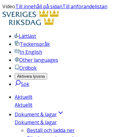
Video
Till innehåll på sidan
Till anförandelistan
Lättläst
Teckenspråk
In English
Other languages
Ordbok
Aktivera lyssna
Sök
Aktuellt
Aktuellt
Dokument & lagar
Dokument & lagar
Beställ och ladda ner