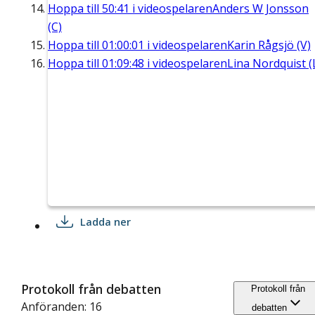
Hoppa till
50:41
i videospelaren
Anders W Jonsson
(C)
Hoppa till
01:00:01
i videospelaren
Karin Rågsjö (V)
Hoppa till
01:09:48
i videospelaren
Lina Nordquist (
Ladda ner
Protokoll från debatten
Protokoll från
Anföranden: 16
debatten